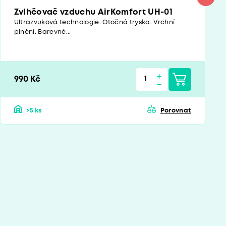
Zvlhčovač vzduchu AirKomfort UH-01
Ultrazvuková technologie. Otočná tryska. Vrchní
plnění. Barevné...
990 Kč
>5 ks
Porovnat