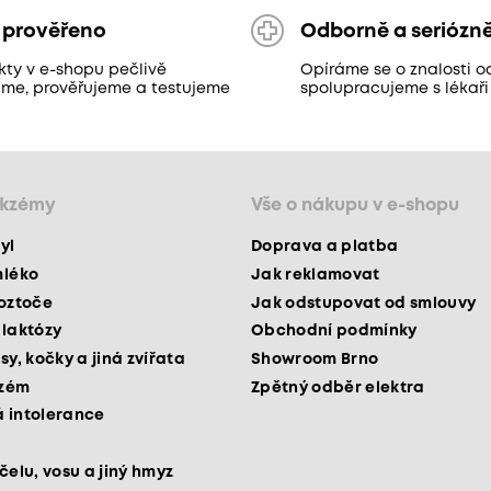
 prověřeno
Odborně a seriózn
kty v e-shopu pečlivě
Opíráme se o znalosti o
áme, prověřujeme a testujeme
spolupracujeme s lékaři
ekzémy
Vše o nákupu v e-shopu
yl
Doprava a platba
mléko
Jak reklamovat
roztoče
Jak odstupovat od smlouvy
 laktózy
Obchodní podmínky
sy, kočky a jiná zvířata
Showroom Brno
kzém
Zpětný odběr elektra
 intolerance
čelu, vosu a jiný hmyz