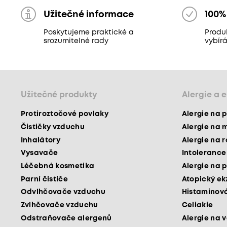
Užitečné informace
100%
Poskytujeme praktické a
Produ
srozumitelné rady
vybír
Užitečné produkty
Alergie a 
Protiroztočové povlaky
Alergie na p
Čističky vzduchu
Alergie na 
Inhalátory
Alergie na 
Vysavače
Intolerance
Léčebná kosmetika
Alergie na p
Parní čističe
Atopický e
Odvlhčovače vzduchu
Histaminová
Zvlhčovače vzduchu
Celiakie
Odstraňovače alergenů
Alergie na v