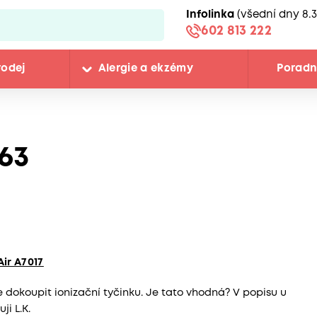
Infolinka
(všední dny 8.3
602 813 222
rodej
Alergie a ekzémy
Porad
63
Air A7017
 dokoupit ionizační tyčinku. Je tato vhodná? V popisu u
ji L.K.