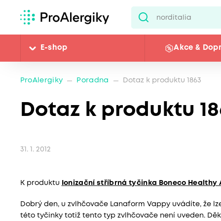
E-shop
Akce & Dop
ProAlergiky
Poradna
Dotaz k produktu 1863
Dotaz k produktu 18
31. 1. 2012
K produktu
Ionizační stříbrná tyčinka Boneco Healthy 
Dobrý den, u zvlhčovače Lanaform Vappy uvádíte, že lze
této tyčinky totiž tento typ zvlhčovače není uveden. Děku