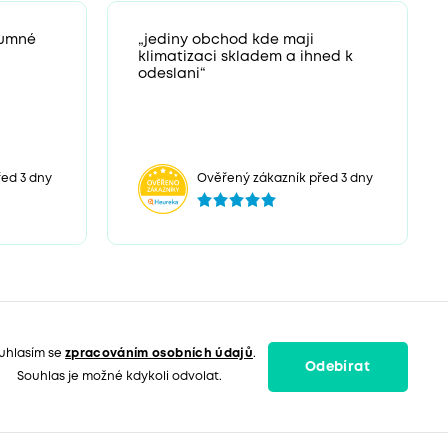
zumné
„jediny obchod kde maji
klimatizaci skladem a ihned k
odeslani“
ed 3 dny
Ověřený zákazník před 3 dny
uhlasím se
zpracováním osobních údajů
.
Odebírat
Souhlas je možné kdykoli odvolat.