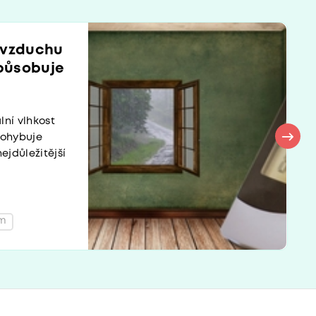
 vzduchu
způsobuje
lní vlhkost
pohybuje
ejdůležitější
ém