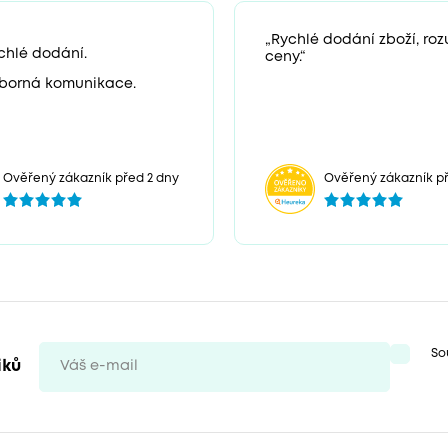
„Rychlé dodání zboží, ro
chlé dodání.
ceny.“
borná komunikace.
Ověřený zákazník před 2 dny
Ověřený zákazník př
So
iků