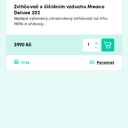
Zvlhčovač s čištěním vzduchu Meaco
Deluxe 202
Nejlépe vybavený ultrazvukový zvlhčovač na trhu.
HEPA a uhlíkový...
3990 Kč
>5 ks
Porovnat