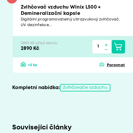
Zvlhčovač vzduchu Winix L500 +
Demineralizační kapsle
Digitální programovatelný ultrazvukový zvlhčovač.
UV dezinfekce...
3890 Kč před slevou
2890 Kč
>5 ks
Porovnat
Kompletní nabídka:
Zvlhčovače vzduchu
Související články