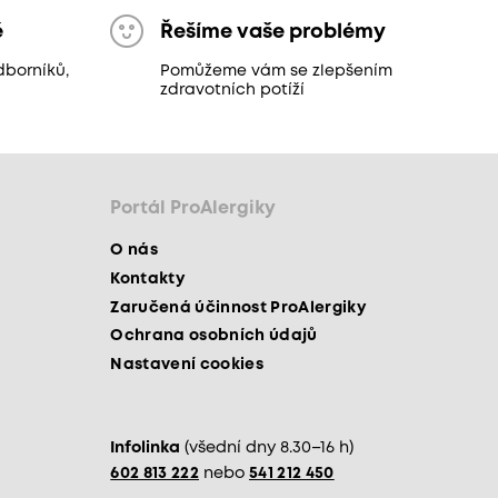
ě
Řešíme vaše problémy
dborníků,
Pomůžeme vám se zlepšením
zdravotních potíží
Portál ProAlergiky
O nás
Kontakty
Zaručená účinnost ProAlergiky
Ochrana osobních údajů
Nastavení cookies
Infolinka
(všední dny 8.30–16 h)
602 813 222
nebo
541 212 450