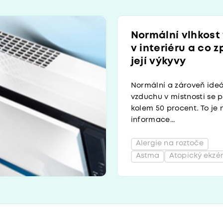
Normální vlhkost
v interiéru a co 
její výkyvy
Normální a zároveň ideá
vzduchu v místnosti se 
kolem 50 procent. To je n
informace...
Alergie na roztoče
Astma
Atopický ekz