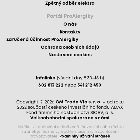
Zpětný odběr elektra
Portál ProAlergiky
O nás
Kontakty
Zaručená účinnost ProAlergiky
Ochrana osobních údajů
Nastavení cookies
Infolinka
(všední dny 8.30–16 h)
602 813 222
nebo
541 212 450
Copyright © 2026
CM Trade Via s. r. o.
– od roku
2022 součástí českého investičního fondu ADAX
Fond firemního nástupnictví SICAV, a. s.
Velkoobchodní spolupráce s námi
Jakékoliv kopírování a další zveřejňování obsahu těchto
stránek je možné výhradně s písemným souhlasem
provozovatele.
Podmínky užívání stránek