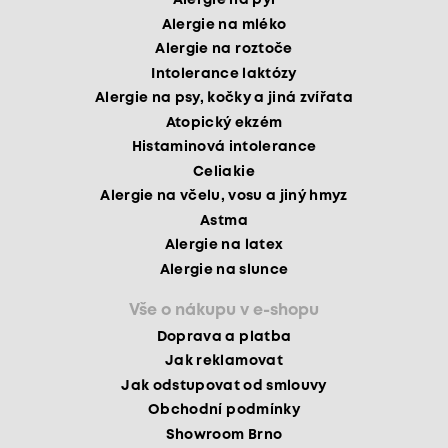
Alergie na pyl
Alergie na mléko
Alergie na roztoče
Intolerance laktózy
Alergie na psy, kočky a jiná zvířata
Atopický ekzém
Histaminová intolerance
Celiakie
Alergie na včelu, vosu a jiný hmyz
Astma
Alergie na latex
Alergie na slunce
Vše o nákupu v e-shopu
Doprava a platba
Jak reklamovat
Jak odstupovat od smlouvy
Obchodní podmínky
Showroom Brno