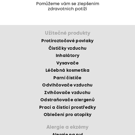
Pomůžeme vám se zlepšením
zdravotních potíží
Užitečné produkty
Protiroztočové povlaky
Čističky vzduchu
Inhalátory
Vysavače
Léčebná kosmetika
Parní čističe
Odvlhčovače vzduchu
Zvlhčovače vzduchu
Odstraňovače alergenů
Prací a čisticí prostředky
Oblečení pro atopiky
Alergie a ekzémy