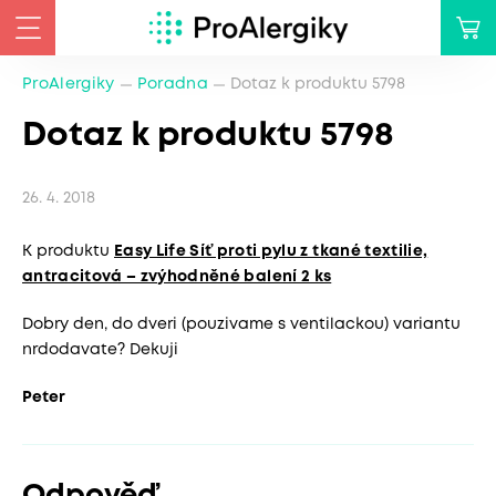
ProAlergiky
Poradna
Dotaz k produktu 5798
Dotaz k produktu 5798
26. 4. 2018
K produktu
Easy Life Síť proti pylu z tkané textilie,
antracitová – zvýhodněné balení 2 ks
Dobry den, do dveri (pouzivame s ventilackou) variantu
nrdodavate? Dekuji
Peter