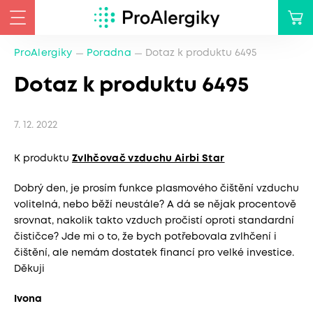
ProAlergiky
Poradna
Dotaz k produktu 6495
Dotaz k produktu 6495
7. 12. 2022
K produktu
Zvlhčovač vzduchu Airbi Star
Dobrý den, je prosím funkce plasmového čištění vzduchu
volitelná, nebo běží neustále? A dá se nějak procentově
srovnat, nakolik takto vzduch pročistí oproti standardní
čističce? Jde mi o to, že bych potřebovala zvlhčení i
čištění, ale nemám dostatek financí pro velké investice.
Děkuji
Ivona