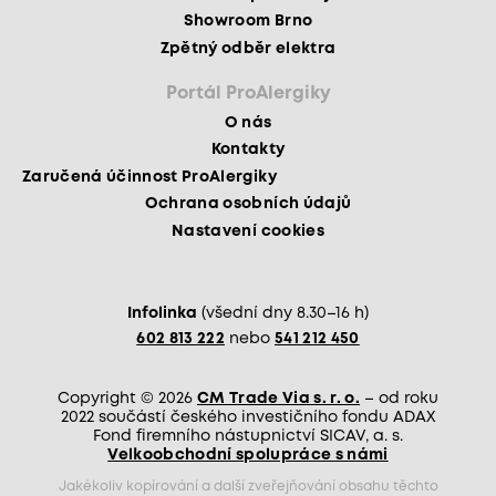
Showroom Brno
Zpětný odběr elektra
Portál ProAlergiky
O nás
Kontakty
Zaručená účinnost ProAlergiky
Ochrana osobních údajů
Nastavení cookies
Infolinka
(všední dny 8.30–16 h)
602 813 222
nebo
541 212 450
Copyright © 2026
CM Trade Via s. r. o.
– od roku
2022 součástí českého investičního fondu ADAX
Fond firemního nástupnictví SICAV, a. s.
Velkoobchodní spolupráce s námi
Jakékoliv kopírování a další zveřejňování obsahu těchto