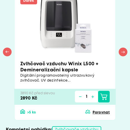
Dárek
Zvlhčovač vzduchu Winix L500 +
Demineralizační kapsle
Digitální programovatelný ultrazvukový
zvlhčovač. UV dezinfekce...
3890 Kč před slevou
2890 Kč
>5 ks
Porovnat
Kompletní nabídka:
Zvlhčovače vzduchu