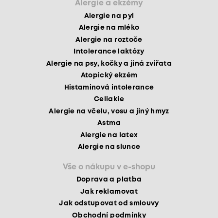
Alergie a ekzémy
Alergie na pyl
Alergie na mléko
Alergie na roztoče
Intolerance laktózy
Alergie na psy, kočky a jiná zvířata
Atopický ekzém
Histaminová intolerance
Celiakie
Alergie na včelu, vosu a jiný hmyz
Astma
Alergie na latex
Alergie na slunce
Vše o nákupu v e-shopu
Doprava a platba
Jak reklamovat
Jak odstupovat od smlouvy
Obchodní podmínky