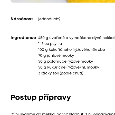
Náročnost
jednoduchý
Ingredience
450 g uvařené a vymačkané dýně hokka
1 lžíce psyllia
100 g kukuřičného (rýžového) škrobu
70 g jáhlové mouky
50 g polohrubé rýžové mouky
50 g kukuřičné (rýžové) hl. mouky
3 lžičky soli (podle chuti)
Postup přípravy
Dýni uvaříme do měkka, po vychladnutí z ní vymačkám