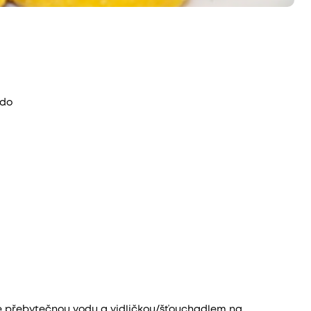
ido
e přebytečnou vodu a vidličkou/šťouchadlem na