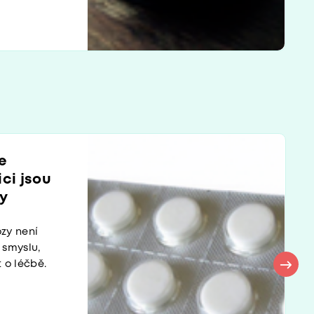
e
ici jsou
vy
ózy není
 smyslu,
t o léčbě.
.