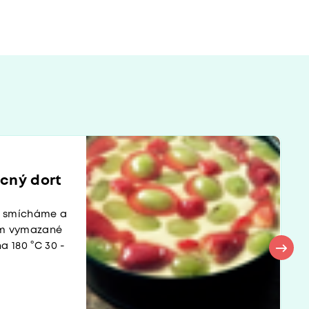
cný dort
ny smícháme a
em vymazané
a 180 °C 30 -