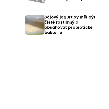
Sójový jogurt by měl být
čistě rostlinný a
obsahovat probiotické
bakterie