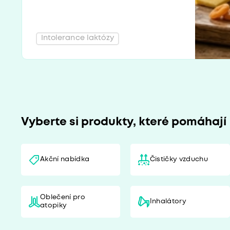
Intolerance laktózy
Vyberte si produkty, které pomáhají
Akční nabídka
Čističky vzduchu
Oblečení pro
Inhalátory
atopiky