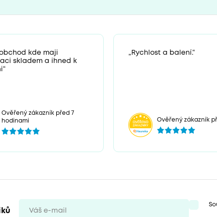
 obchod kde maji
„Rychlost a balení.“
zaci skladem a ihned k
i“
Ověřený zákazník před 7
Ověřený zákazník př
hodinami
So
iků