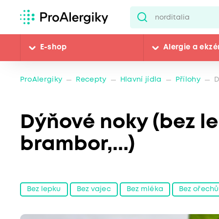
E-shop
Alergie a ekz
ProAlergiky
Recepty
Hlavní jídla
Přílohy
D
Dýňové noky (bez le
brambor,...)
Bez lepku
Bez vajec
Bez mléka
Bez ořechů