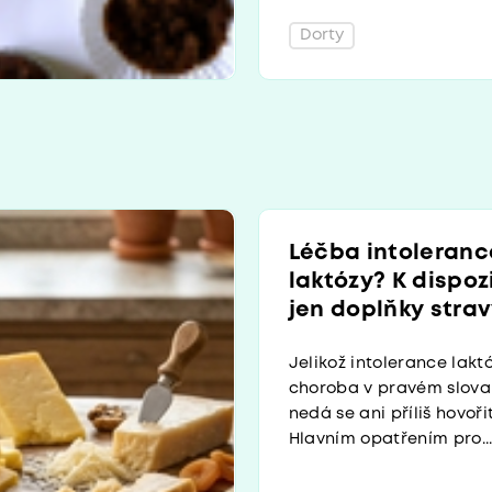
Dorty
Léčba intoleranc
laktózy? K dispoz
jen doplňky stra
Jelikož intolerance lakt
choroba v pravém slova
nedá se ani příliš hovoři
Hlavním opatřením pro..