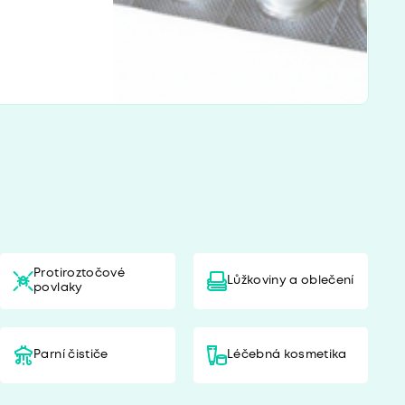
Protiroztočové
Lůžkoviny a oblečení
povlaky
Parní čističe
Léčebná kosmetika