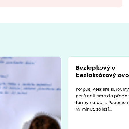
Bezlepkový a
bezlaktózový ovo
Korpus: Veškeré surovi
poté nalijeme do před
formy na dort. Pečeme n
45 minut, záleží...