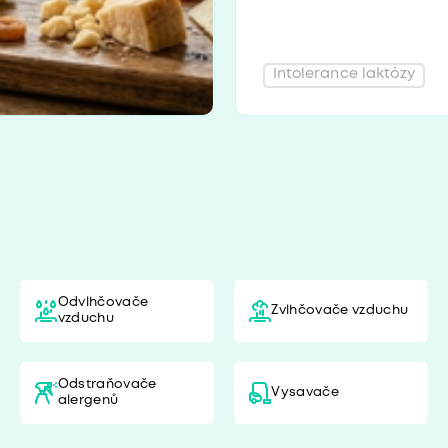
Intolerance laktózy
Odvlhčovače
Zvlhčovače vzduchu
vzduchu
Odstraňovače
Vysavače
alergenů