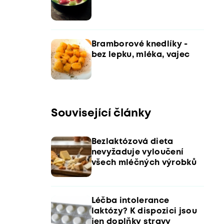
Bramborové knedlíky -
bez lepku, mléka, vajec
Související články
Bezlaktózová dieta
nevyžaduje vyloučení
všech mléčných výrobků
Léčba intolerance
laktózy? K dispozici jsou
jen doplňky stravy