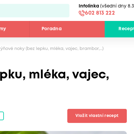
Infolinka
(všední dny 8.3
602 813 222
émy
Poradna
Recep
ýňové noky (bez lepku, mléka, vajec, brambor,...)
pku, mléka, vajec,
Vložit vlastní recept