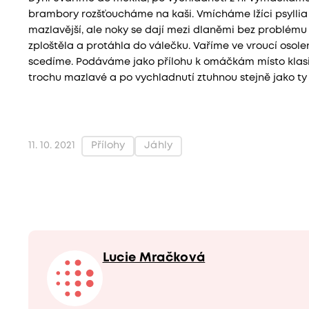
brambory rozšťoucháme na kaši. Vmícháme lžíci psyllia 
mazlavější, ale noky se dají mezi dlaněmi bez problému 
zploštěla a protáhla do válečku. Vaříme ve vroucí osol
scedíme. Podáváme jako přílohu k omáčkám místo klas
trochu mazlavé a po vychladnutí ztuhnou stejně jako t
Přílohy
Jáhly
11. 10. 2021
Lucie Mračková