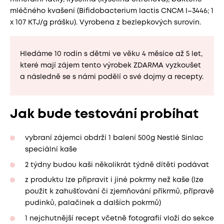
mléčného kvašení (Bifidobacterium lactis CNCM I–3446; 1
x 107 KTJ/g prášku). Vyrobena z bezlepkových surovin.
Hledáme 10 rodin s dětmi ve věku 4 měsíce až 5 let,
které mají zájem tento výrobek ZDARMA vyzkoušet
a následně se s námi podělí o své dojmy a recepty.
Jak bude testování probíhat
vybraní zájemci obdrží 1 balení 500g Nestlé Sinlac
speciální kaše
2 týdny budou kaši několikrát týdně dítěti podávat
z produktu lze připravit i jiné pokrmy než kaše (lze
použít k zahušťování či zjemňování příkrmů, přípravě
pudinků, palačinek a dalších pokrmů)
1 nejchutnější recept včetně fotografií vloží do sekce