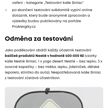
vaření - kategorie „Testování kaše Sinlac“
po skončení testování svědomitě vyplní online
dotazník, který bude anonymně zpracován a
výsledky budou publikovány na portále
ProAlergiky.cz
Odměna za testování
Jako poděkování obdrží každý účastník testování
balíček produktů Nestlé v hodnotě 400-500 Kč
(vzorky
kaše Nestlé Sinlac, 1 x yogo desert Nestlé – bez lepku, 3 x
ovocné kapsičky – bez mléka, lepku, jídelníček, dětské
leporelo, stínítko do auta). Nespotřebovaná kaše Sinlac
z testování zůstává účastníkovi.