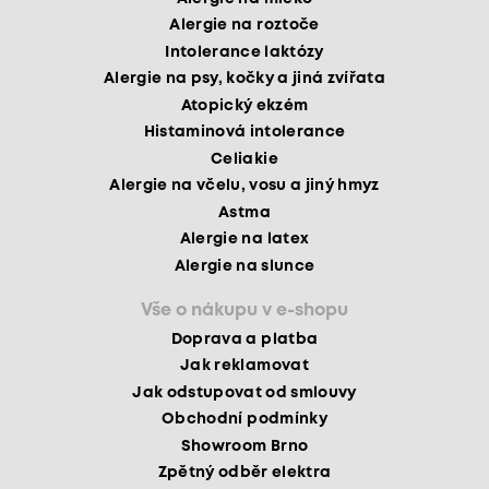
Alergie na roztoče
Intolerance laktózy
Alergie na psy, kočky a jiná zvířata
Atopický ekzém
Histaminová intolerance
Celiakie
Alergie na včelu, vosu a jiný hmyz
Astma
Alergie na latex
Alergie na slunce
Vše o nákupu v e-shopu
Doprava a platba
Jak reklamovat
Jak odstupovat od smlouvy
Obchodní podmínky
Showroom Brno
Zpětný odběr elektra