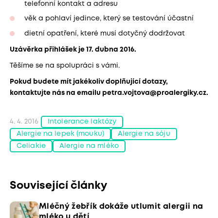
telefonní kontakt a adresu
věk a pohlaví jedince, který se testování účastní
dietní opatření, které musí dotyčný dodržovat
Uzávěrka přihlášek je 17. dubna 2016.
Těšíme se na spolupráci s vámi.
Pokud budete mít jakékoliv doplňující dotazy,
kontaktujte nás na emailu
petra.vojtova@proalergiky.cz
.
4. 4. 2016
Intolerance laktózy
Alergie na lepek (mouku)
Alergie na sóju
Celiakie
Alergie na mléko
Související články
Mléčný žebřík dokáže utlumit alergii na
mléko u dětí