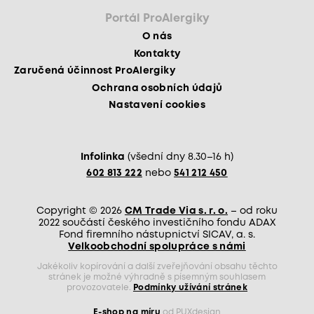
Portál ProAlergiky
O nás
Kontakty
Zaručená účinnost ProAlergiky
Ochrana osobních údajů
Nastavení cookies
Infolinka
(všední dny 8.30–16 h)
602 813 222
nebo
541 212 450
Copyright © 2026
CM Trade Via s. r. o.
– od roku
2022 součástí českého investičního fondu ADAX
Fond firemního nástupnictví SICAV, a. s.
Velkoobchodní spolupráce s námi
Jakékoliv kopírování a další zveřejňování obsahu těchto
stránek je možné výhradně s písemným souhlasem
provozovatele.
Podmínky užívání stránek
E-shop na míru
od PUXdesign