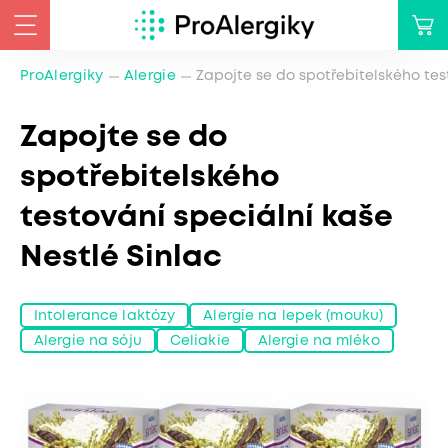
ProAlergiky
Alergie
Zapojte se do spotřebitelského tes
Zapojte se do
spotřebitelského
testování speciální kaše
Nestlé Sinlac
Intolerance laktózy
Alergie na lepek (mouku)
Alergie na sóju
Celiakie
Alergie na mléko