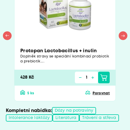
Protopan Lactobacillus + inulin
Doplněk stravy se speciální kombinací probiotik
a prebiotik....
428 Kč
5 ks
Porovnat
Kompletní nabídka:
Dózy na potraviny
Intolerance laktózy
Literatura
Trávení a střeva