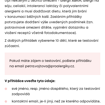
trpí některým z těchto omezení - alergií ABKM, alergií na
sóju, celiakií, intolerancí laktózy či polyvalentními
alergiemi a musí dodržovat dietu, která jim brání
v konzumaci běžných kaší. Zasláním přihlášky
potvrzujete dodržení výše uvedených podmínek (tzn.
potravinové omezení dítěte, vyplnění dotazníku a
vložení receptů včetně fotodokumentace).
Z došlých přihlášek vybereme 10 dětí, které se testování
zúčastní.
Pokud máte zájem o testování, pošlete přihlášku
na email petra.vojtova@proalergiky.cz.
V přihlášce uveďte tyto údaje:
své jméno, resp. jméno dospělého, který za testování
zodpovídá
kontaktní email, je-li jiný, než ze kterého odpovídáte,