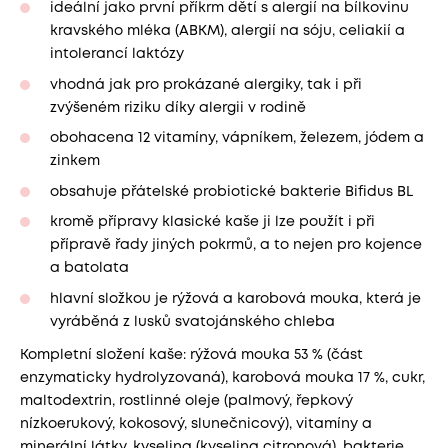
ideální jako první příkrm dětí s alergií na bílkovinu
kravského mléka (ABKM), alergií na sóju, celiakií a
intolerancí laktózy
vhodná jak pro prokázané alergiky, tak i při
zvýšeném riziku díky alergii v rodině
obohacena 12 vitamíny, vápníkem, železem, jódem a
zinkem
obsahuje přátelské probiotické bakterie Bifidus BL
kromě přípravy klasické kaše ji lze použít i při
přípravě řady jiných pokrmů, a to nejen pro kojence
a batolata
hlavní složkou je rýžová a karobová mouka, která je
vyráběná z lusků svatojánského chleba
Kompletní složení kaše: rýžová mouka 53 % (část
enzymaticky hydrolyzovaná), karobová mouka 17 %, cukr,
maltodextrin, rostlinné oleje (palmový, řepkový
nízkoerukový, kokosový, slunečnicový), vitamíny a
minerální látky, kyselina (kyselina citronová), bakterie