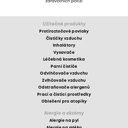
zdravotních potíží
Užitečné produkty
Protiroztočové povlaky
Čističky vzduchu
Inhalátory
Vysavače
Léčebná kosmetika
Parní čističe
Odvlhčovače vzduchu
Zvlhčovače vzduchu
Odstraňovače alergenů
Prací a čisticí prostředky
Oblečení pro atopiky
Alergie a ekzémy
Alergie na pyl
Alergie na mléko