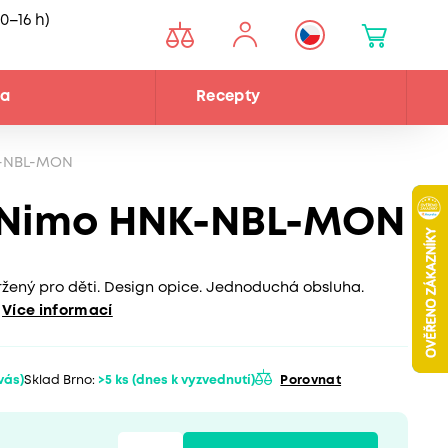
0–16 h)
na
Recepty
K-NBL-MON
r Nimo HNK-NBL-MON
žený pro děti. Design opice. Jednoduchá obsluha.
Více informací
 vás)
Sklad Brno:
>5 ks
(dnes k vyzvednutí)
Porovnat