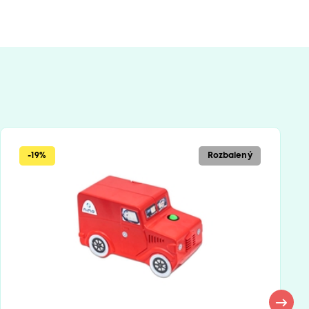
-19%
Rozbalený