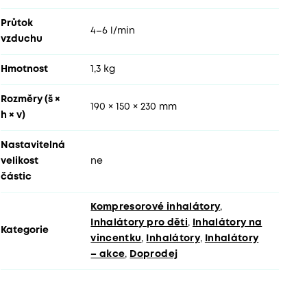
Průtok
4–6 l/min
vzduchu
Hmotnost
1,3 kg
Rozměry (š ×
190 × 150 × 230 mm
h × v)
Nastavitelná
velikost
ne
částic
Kompresorové inhalátory
,
Inhalátory pro děti
,
Inhalátory na
Kategorie
vincentku
,
Inhalátory
,
Inhalátory
– akce
,
Doprodej