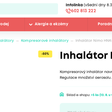
Infolinka
(všední dny 8.3
602 813 222
rodej
Alergie a ekzémy
Porad
halátory
Kompresorové inhalátory
Inhalátor Nimo HN
Inhaláto
-50%
Kompresorový inhalátor navr
Regulace množství aerosolu.
Sklad e-shopu:
>5 ks
(10. 8. u