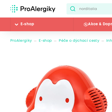
E-shop
Akce & Dop
ProAlergiky
E-shop
Péče o dýchací cesty
In