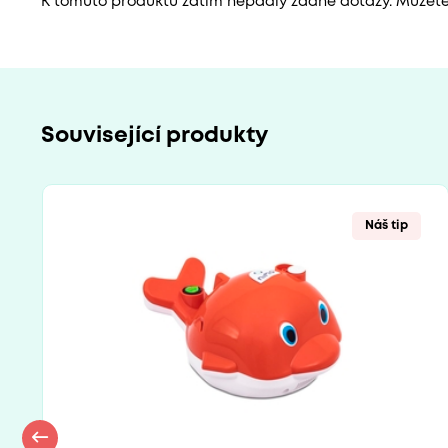
K tomuto produktu zatím nepadly žádné dotazy. Můžete b
Související produkty
Náš tip