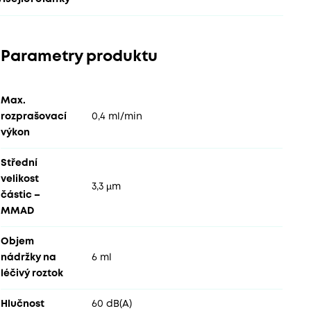
Parametry produktu
Max.
rozprašovací
0,4 ml/min
výkon
Střední
velikost
3,3 µm
částic –
MMAD
Objem
nádržky na
6 ml
léčivý roztok
Hlučnost
60 dB(A)