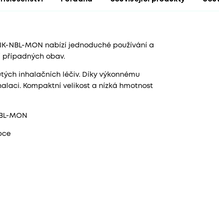
HNK-NBL-MON nabízí jednoduché používání a
ví případných obav.
tých inhalačních léčiv. Díky výkonnému
halaci. Kompaktní velikost a nízká hmotnost
-NBL-MON
bce