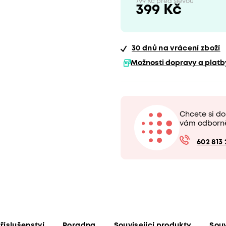
799 Kč před slevou
399 Kč
30 dnů
na vrácení zboží
Možnosti dopravy a platb
Chcete si d
vám odborn
602 813 
říslušenství
Poradna
Související produkty
Souv