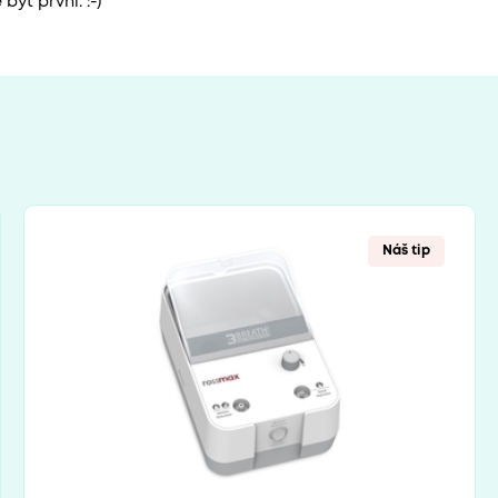
ýt první. :-)
Náš tip