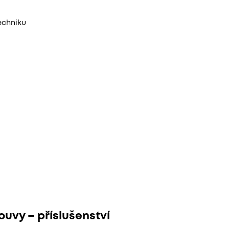
echniku
uvy – příslušenství