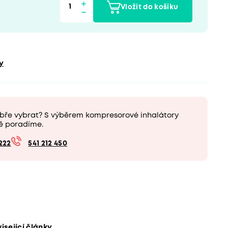
Vložit do košíku
y
obře vybrat? S výběrem kompresorové inhalátory
ě poradíme.
222
541 212 450
isející články