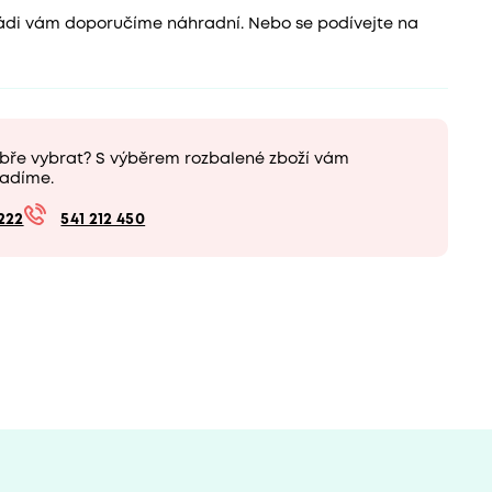
 rádi vám doporučíme náhradní. Nebo se podívejte na
obře vybrat? S výběrem rozbalené zboží vám
adíme.
222
541 212 450