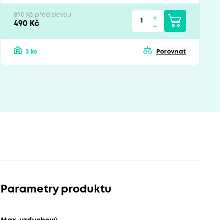
890 Kč před slevou
490 Kč
2 ks
Porovnat
Parametry produktu