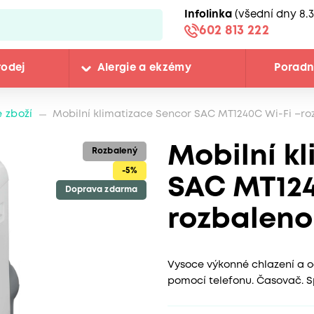
Infolinka
(všední dny 8.3
602 813 222
rodej
Alergie a ekzémy
Porad
 zboží
Mobilní klimatizace Sencor SAC MT1240C Wi-Fi –ro
Mobilní k
Rozbalený
-5%
SAC MT124
Doprava zdarma
rozbaleno
Vysoce výkonné chlazení a od
pomocí telefonu. Časovač. S