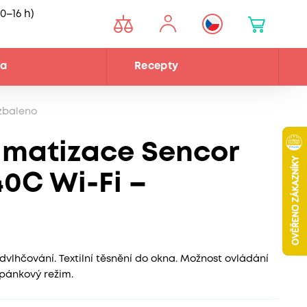
0–16 h)
na
Recepty
zbaleno
limatizace Sencor
0C Wi-Fi –
vlhčování. Textilní těsnění do okna. Možnost ovládání
pánkový režim.