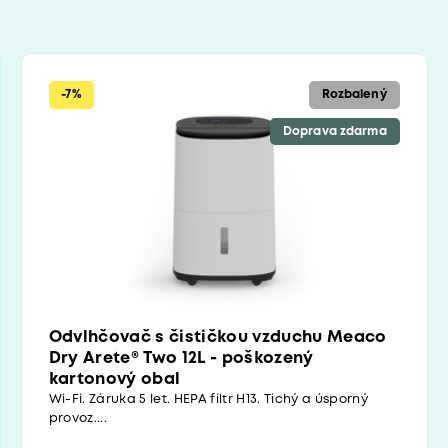
-7%
Rozbalený
Doprava zdarma
Odvlhčovač s čističkou vzduchu Meaco
Dry Arete® Two 12L - poškozený
kartonový obal
Wi-Fi. Záruka 5 let. HEPA filtr H13. Tichý a úsporný
provoz....