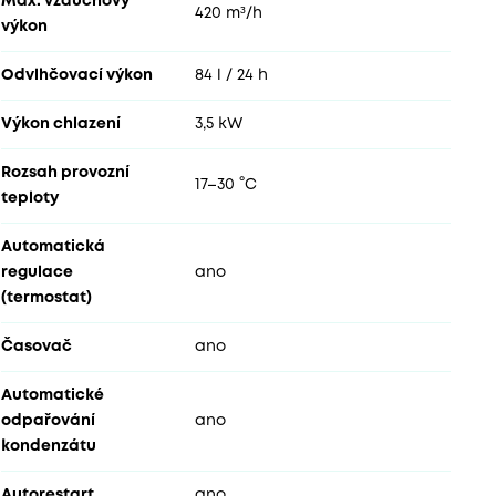
Max. vzduchový
420 m³/h
výkon
Odvlhčovací výkon
84 l / 24 h
Výkon chlazení
3,5 kW
Rozsah provozní
17–30 °C
teploty
Automatická
regulace
ano
(termostat)
Časovač
ano
Automatické
odpařování
ano
kondenzátu
Autorestart
ano