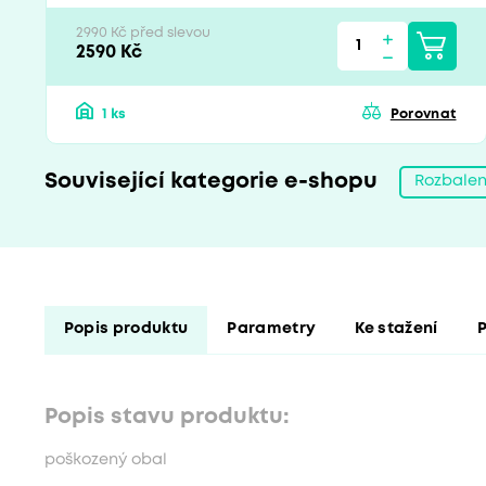
2990 Kč před slevou
2590 Kč
1 ks
Porovnat
Související kategorie e-shopu
Rozbalen
Popis produktu
Parametry
Ke stažení
Popis stavu produktu:
poškozený obal