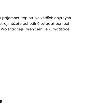
í příjemnou teplotu ve větších obytných
ístroj můžete pohodlně ovládat pomocí
ro snadnější přenášení je klimatizace
e