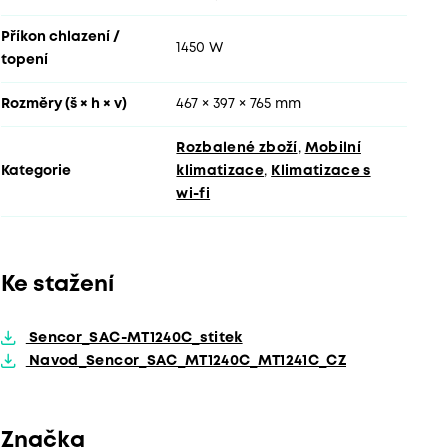
Příkon chlazení /
1450 W
topení
Rozměry (š × h × v)
467 × 397 × 765 mm
Rozbalené zboží
,
Mobilní
Kategorie
klimatizace
,
Klimatizace s
wi-fi
Ke stažení
Sencor_SAC-MT1240C_stitek
Navod_Sencor_SAC_MT1240C_MT1241C_CZ
Značka