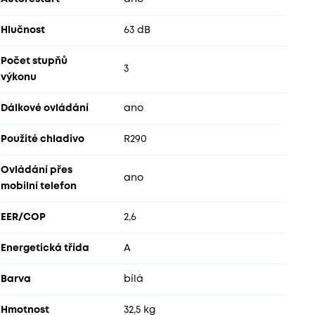
Hlučnost
63 dB
Počet stupňů
3
výkonu
Dálkové ovládání
ano
Použité chladivo
R290
Ovládání přes
ano
mobilní telefon
EER/COP
2,6
Energetická třída
A
Barva
bílá
Hmotnost
32,5 kg