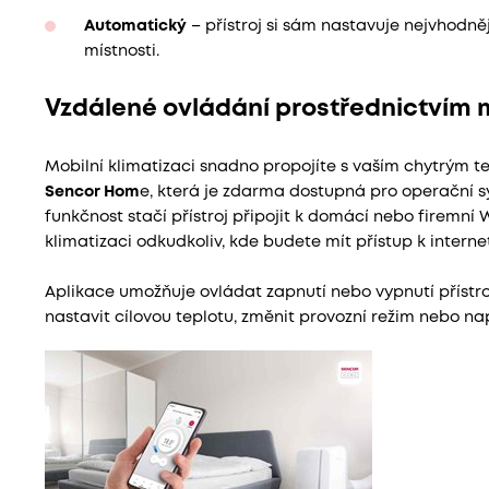
Automatický
– přístroj si sám nastavuje nejvhodněj
místnosti.
Vzdálené ovládání prostřednictvím m
Mobilní klimatizaci snadno propojíte s vaším chytrým t
Sencor Hom
e, která je zdarma dostupná pro operační s
funkčnost stačí přístroj připojit k domácí nebo firemní W
klimatizaci odkudkoliv, kde budete mít přístup k interne
Aplikace umožňuje ovládat zapnutí nebo vypnutí přístroje
nastavit cílovou teplotu, změnit provozní režim nebo 