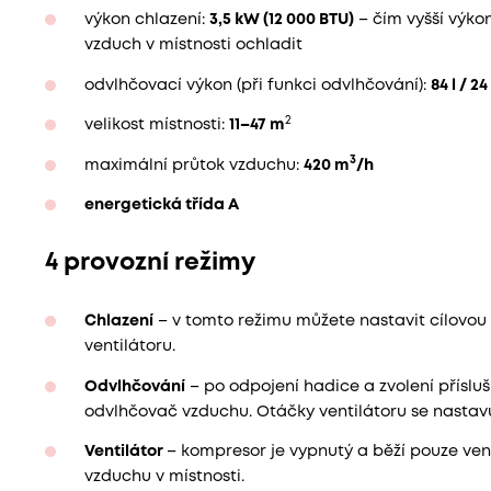
výkon chlazení:
3,5 kW (12 000 BTU)
– čím vyšší výkon
vzduch v místnosti ochladit
odvlhčovací výkon (při funkci odvlhčování):
84 l / 24
2
velikost místnosti:
11–47 m
3
maximální průtok vzduchu:
420 m
/h
energetická třída A
4 provozní režimy
Chlazení
– v tomto režimu můžete nastavit cílovou t
ventilátoru.
Odvlhčování
– po odpojení hadice a zvolení přísluš
odvlhčovač vzduchu. Otáčky ventilátoru se nastavu
Ventilátor
– kompresor je vypnutý a běží pouze vent
vzduchu v místnosti.