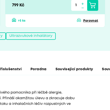
799 Kč
>5 ks
Porovnat
ry
Ultrazvukové inhalátory
říslušenství
Poradna
Související produkty
Souv
livého pomocníka při léčbě alergie,
. Přináší okamžitou úlevu a zkracuje dobu
ztoku a inhalačních léčiv rozpustných ve