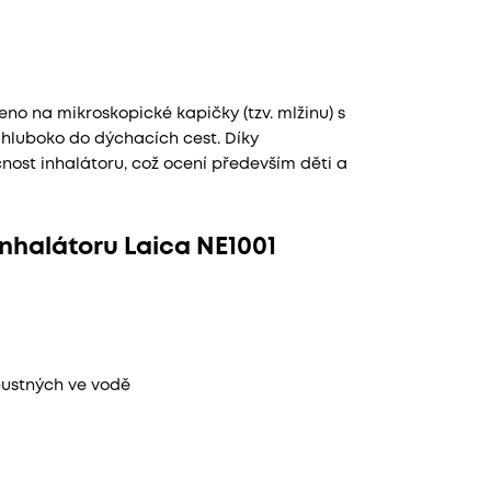
eno na mikroskopické kapičky (tzv. mlžinu) s
 hluboko do dýchacích cest. Díky
čnost inhalátoru, což ocení především děti a
inhalátoru Laica NE1001
pustných ve vodě