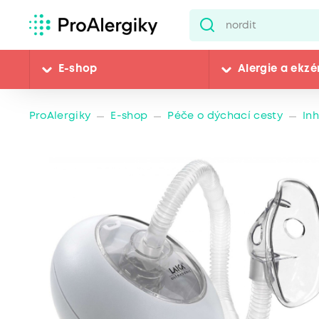
E-shop
Alergie a ekz
ProAlergiky
E-shop
Péče o dýchací cesty
In