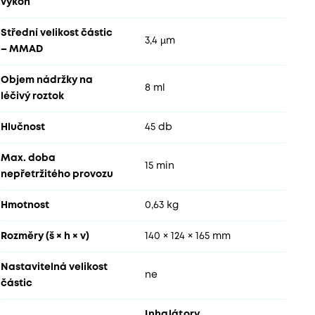
výkon
Střední velikost částic
3,4 µm
– MMAD
Objem nádržky na
8 ml
léčivý roztok
Hlučnost
45 db
Max. doba
15 min
nepřetržitého provozu
Hmotnost
0,63 kg
Rozměry (š × h × v)
140 × 124 × 165 mm
Nastavitelná velikost
ne
částic
Inhalátory
,