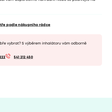
ytře podle nákupního rádce
obře vybrat? S výběrem inhalátoru vám odborně
222
541 212 450