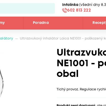
Infolinka
(všední dny 8.3
602 813 222
émy
Poradna
Recept
halátory
Ultrazvukový inhalátor Laica NE1001 - poškozený 
Ultrazvuk
NE1001 - 
obal
Tichý provoz. Regulace rychlo
Produkt není dostupný
, ale