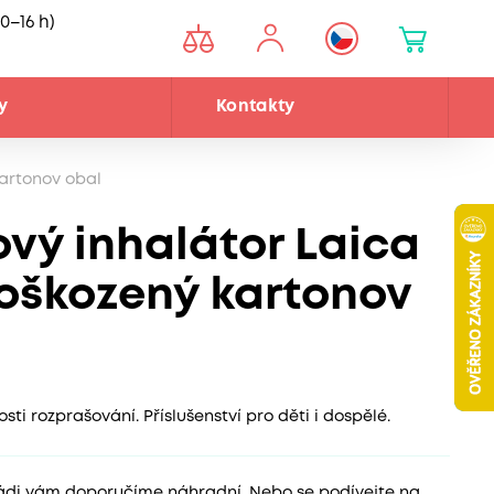
0–16 h)
y
Kontakty
kartonov obal
ový inhalátor Laica
poškozený kartonov
sti rozprašování. Příslušenství pro děti i dospělé.
 rádi vám doporučíme náhradní. Nebo se podívejte na