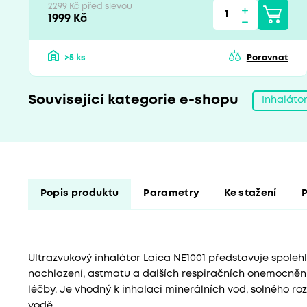
2299 Kč před slevou
1999 Kč
>5 ks
Porovnat
Související kategorie e-shopu
Inhaláto
Popis produktu
Parametry
Ke stažení
P
Ultrazvukový inhalátor Laica NE1001 představuje spoleh
nachlazení, astmatu a dalších respiračních onemocnění
léčby. Je vhodný k inhalaci minerálních vod, solného ro
vodě.