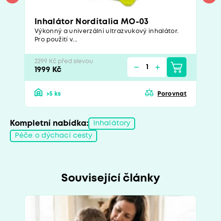
Inhalátor Norditalia MO-03
Výkonný a univerzální ultrazvukový inhalátor.
Pro použití v...
2299 Kč před slevou
1999 Kč
>5 ks
Porovnat
Kompletní nabídka:
Inhalátory
Péče o dýchací cesty
Související články