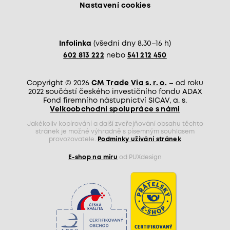
Nastavení cookies
Infolinka
(všední dny 8.30–16 h)
602 813 222
nebo
541 212 450
Copyright © 2026
CM Trade Via s. r. o.
– od roku
2022 součástí českého investičního fondu ADAX
Fond firemního nástupnictví SICAV, a. s.
Velkoobchodní spolupráce s námi
Jakékoliv kopírování a další zveřejňování obsahu těchto
stránek je možné výhradně s písemným souhlasem
provozovatele.
Podmínky užívání stránek
E-shop na míru
od PUXdesign