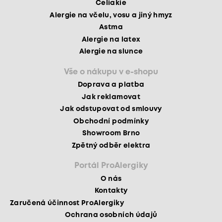
Celiakie
Alergie na včelu, vosu a jiný hmyz
Astma
Alergie na latex
Alergie na slunce
Vše o nákupu v e-shopu
Doprava a platba
Jak reklamovat
Jak odstupovat od smlouvy
Obchodní podmínky
Showroom Brno
Zpětný odběr elektra
Portál ProAlergiky
O nás
Kontakty
Zaručená účinnost ProAlergiky
Ochrana osobních údajů