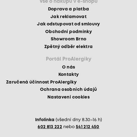
Vše o nákupu v e-shopu
Doprava a platba
Jak reklamovat
Jak odstupovat od smlouvy
Obchodní podmínky
Showroom Brno
Zpětný odběr elektra
Portál ProAlergiky
O nás
Kontakty
Zaručená účinnost ProAlergiky
Ochrana osobních údajů
Nastavení cookies
Infolinka
(všední dny 8.30–16 h)
602 813 222
nebo
541 212 450