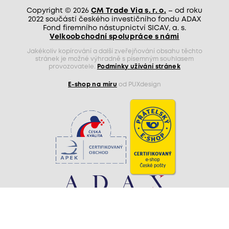
Copyright © 2026
CM Trade Via s. r. o.
– od roku
2022 součástí českého investičního fondu ADAX
Fond firemního nástupnictví SICAV, a. s.
Velkoobchodní spolupráce s námi
Jakékoliv kopírování a další zveřejňování obsahu těchto
stránek je možné výhradně s písemným souhlasem
provozovatele.
Podmínky užívání stránek
E-shop na míru
od PUXdesign