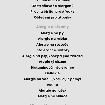
Zvlhčovače vzduchu
Odstraňovače alergenů
Prací a čisticí prostředky
Oblečení pro atopiky
Alergie a ekzémy
Alergie na pyl
Alergie na mléko
Alergie na roztoče
Intolerance laktózy
Alergie na psy, kočky a jiná zvířata
Atopický ekzém
Histaminová intolerance
Celiakie
Alergie na včelu, vosu a jiný hmyz
Astma
Alergie na latex
Alergie na slunce