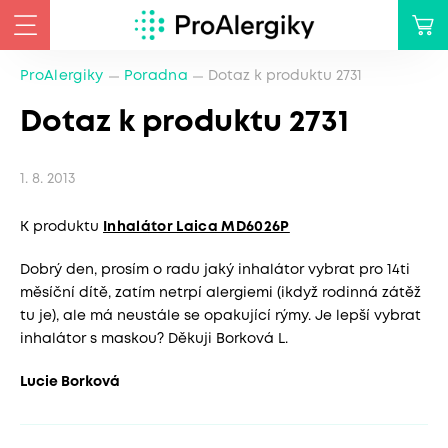
ProAlergiky
Poradna
Dotaz k produktu 2731
Dotaz k produktu 2731
1. 8. 2013
K produktu
Inhalátor Laica MD6026P
Dobrý den, prosím o radu jaký inhalátor vybrat pro 14ti
měsíční dítě, zatím netrpí alergiemi (ikdyž rodinná zátěž
tu je), ale má neustále se opakující rýmy. Je lepší vybrat
inhalátor s maskou? Děkuji Borková L.
Lucie Borková