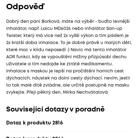
Odpověď
Dobrý den paní Borková, máte na výběr - buďto levnější
inhalátor, např. Laicu MD6026 nebo inhalátor San-up
Twister, který má více než 2x vyšší výkon a tím pádem je
2x kratší doba inhalace. To je dobré právě u malých dětí,
které moc v klidu neposedí :) Navíc má tento inhalátor
ADR funkci, kdy se vypouštění mlžiny přizpůsobí dechu
uživatele a tím nedojde ke ztrátě medikamentu.
Inhalace s maskou je lepší na pročištění horních cest
dýchacích, náustek na dolní cesty dýchací. nevím, jestli
to tak malé dítě zvládne, ale určitě postupně na masku
zvykejte. Přeji pěkný den, Mirka Nechvátalová
Související dotazy v poradně
Dotaz k produktu 2816