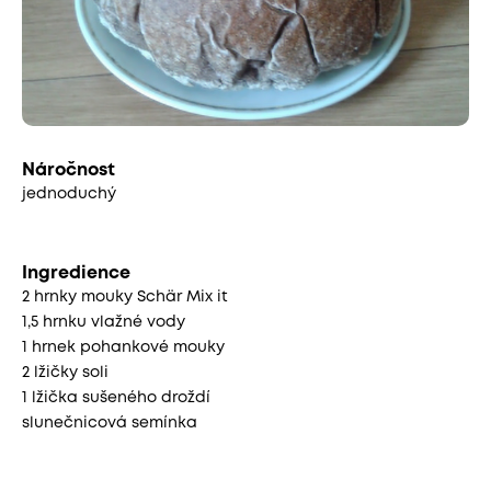
Náročnost
jednoduchý
Ingredience
2 hrnky mouky Schär Mix it
1,5 hrnku vlažné vody
1 hrnek pohankové mouky
2 lžičky soli
1 lžička sušeného droždí
slunečnicová semínka