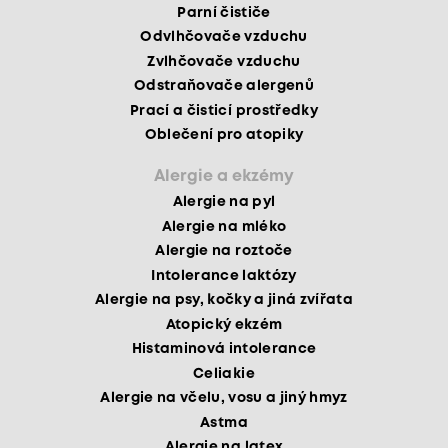
Parní čističe
Odvlhčovače vzduchu
Zvlhčovače vzduchu
Odstraňovače alergenů
Prací a čisticí prostředky
Oblečení pro atopiky
Alergie a ekzémy
Alergie na pyl
Alergie na mléko
Alergie na roztoče
Intolerance laktózy
Alergie na psy, kočky a jiná zvířata
Atopický ekzém
Histaminová intolerance
Celiakie
Alergie na včelu, vosu a jiný hmyz
Astma
Alergie na latex