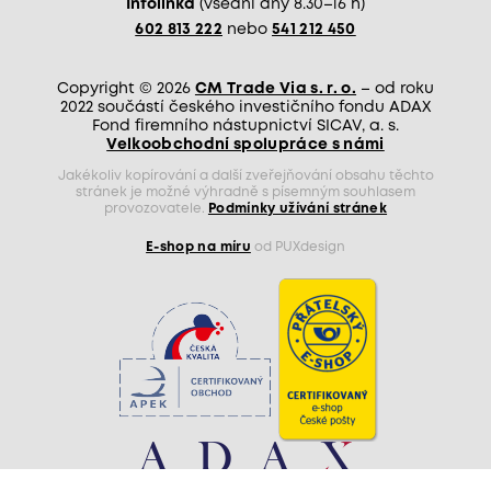
Infolinka
(všední dny 8.30–16 h)
602 813 222
nebo
541 212 450
Copyright © 2026
CM Trade Via s. r. o.
– od roku
2022 součástí českého investičního fondu ADAX
Fond firemního nástupnictví SICAV, a. s.
Velkoobchodní spolupráce s námi
Jakékoliv kopírování a další zveřejňování obsahu těchto
stránek je možné výhradně s písemným souhlasem
provozovatele.
Podmínky užívání stránek
E-shop na míru
od PUXdesign