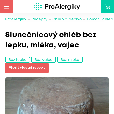
ProAlergiky
Recepty
Chléb a pečivo
Domácí chléb
Slunečnicový chléb bez
lepku, mléka, vajec
Bez lepku
Bez vajec
Bez mléka
Vložit vlastní recept