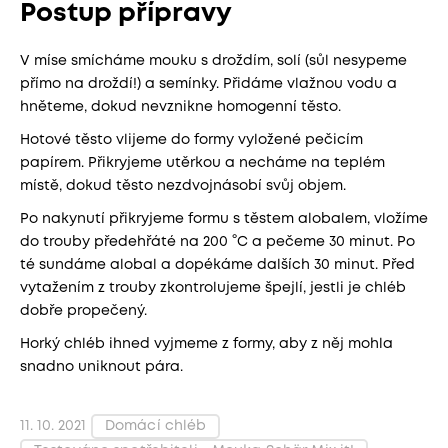
Postup přípravy
V míse smícháme mouku s droždím, solí (sůl nesypeme
přímo na droždí!) a semínky. Přidáme vlažnou vodu a
hněteme, dokud nevznikne homogenní těsto.
Hotové těsto vlijeme do formy vyložené pečicím
papírem. Přikryjeme utěrkou a necháme na teplém
místě, dokud těsto nezdvojnásobí svůj objem.
Po nakynutí přikryjeme formu s těstem alobalem, vložíme
do trouby předehřáté na 200 °C a pečeme 30 minut. Po
té sundáme alobal a dopékáme dalších 30 minut. Před
vytažením z trouby zkontrolujeme špejlí, jestli je chléb
dobře propečený.
Horký chléb ihned vyjmeme z formy, aby z něj mohla
snadno uniknout pára.
11. 10. 2021
Domácí chléb