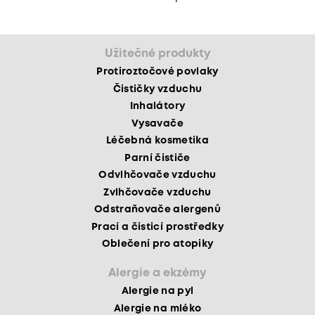
Užitečné produkty
Protiroztočové povlaky
Čističky vzduchu
Inhalátory
Vysavače
Léčebná kosmetika
Parní čističe
Odvlhčovače vzduchu
Zvlhčovače vzduchu
Odstraňovače alergenů
Prací a čisticí prostředky
Oblečení pro atopiky
Alergie a ekzémy
Alergie na pyl
Alergie na mléko