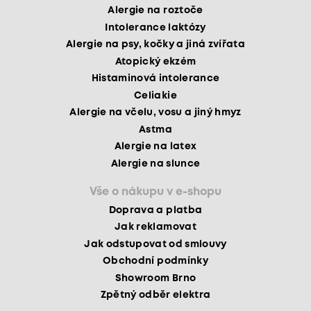
Alergie na roztoče
Intolerance laktózy
Alergie na psy, kočky a jiná zvířata
Atopický ekzém
Histaminová intolerance
Celiakie
Alergie na včelu, vosu a jiný hmyz
Astma
Alergie na latex
Alergie na slunce
Vše o nákupu v e-shopu
Doprava a platba
Jak reklamovat
Jak odstupovat od smlouvy
Obchodní podmínky
Showroom Brno
Zpětný odběr elektra