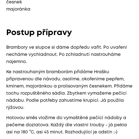
česnek
majoránka
Postup přípravy
Brambory ve slupce si dáme dopředu vařit. Po uvaření
necháme vychladnout. Po zchladnutí nastrouháme
najemno.
Ke nastrouhaným bramborám přidáme Hrašku
připravenou dle návodu, osolíme, okořeníme pepřem,
kmínem, majoránkou a prolisovaným česnekem. Přidáme
tochu rozpuštěného sádla. Zbytkem vymažeme pečící
nádobu. Podle potřeby zahustíme krupicí. Já použila
rýžovou.
Hotovou směs vložíme do vymaštěné pečící nádoby a
pečeme dozlatova. Každý dle vlastní trouby - já pekla
asi na 180 °C, asi 45 minut. Rozhodujíící je odstín ;-)