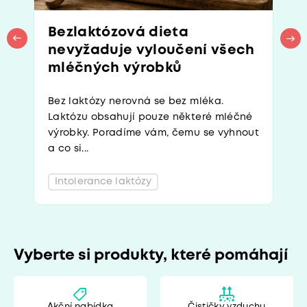
Bezlaktózová dieta
nevyžaduje vyloučení všech
mléčných výrobků
Bez laktózy nerovná se bez mléka.
Laktózu obsahují pouze některé mléčné
výrobky. Poradíme vám, čemu se vyhnout
a co si...
Intolerance laktózy
Vyberte si produkty, které pomáhají
Akční nabídka
Čističky vzduchu