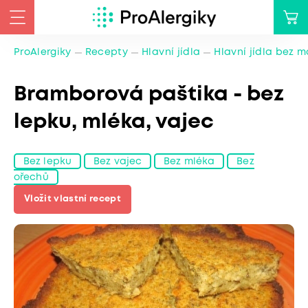
ProAlergiky
Recepty
Hlavní jídla
Hlavní jídla bez 
Bramborová paštika - bez
lepku, mléka, vajec
Bez lepku
Bez vajec
Bez mléka
Bez
ořechů
Vložit vlastní recept