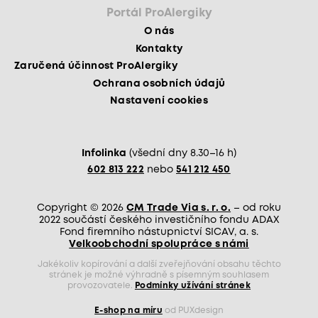
Portál ProAlergiky
O nás
Kontakty
Zaručená účinnost ProAlergiky
Ochrana osobních údajů
Nastavení cookies
Infolinka
(všední dny 8.30–16 h)
602 813 222
nebo
541 212 450
Copyright © 2026
CM Trade Via s. r. o.
– od roku
2022 součástí českého investičního fondu ADAX
Fond firemního nástupnictví SICAV, a. s.
Velkoobchodní spolupráce s námi
Jakékoliv kopírování a další zveřejňování obsahu těchto
stránek je možné výhradně s písemným souhlasem
provozovatele.
Podmínky užívání stránek
E-shop na míru
od PUXdesign