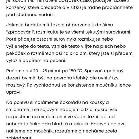
je rozvaříme. Nemáte-li dostatek času, použijte fazole z
konzervy, které přeceďte a v sítku je řádně propláchněte
pod studenou vodou.
Jakmile budete mít fazole připravené k dalšímu
"zpracování", rozmixujte je se všemi tekutými surovinami.
Poté přidejte ostatní suroviny a rozmixujte nebo
vyšlehejte do těsta. Vzniklé těsto vlijte na plech nebo
pekáček o rozměrech asi 40 x 40 cm, který jste si předem
vyložili papírem na pečení.
Pečeme asi 20 - 25 minut při 180 °C. Správně upečený
dezert by měl být na povrchu křehký, ale uvnitř tzv.
mazlavý. Po vychladnutí se konzistence moučníku lehce
upraví.
Na polevu si nalámeme čokoládu na kousky a
smícháme ji se sojovým nápojem a lžící cukru. Vše
rozpustíme na mírném ohni ve vodní lázni, dokud
nebudete čokoláda hladká a tekutá. Hotovou polevu
nalijeme na moučník, rozetřeme a necháme zcela
zchladnout.