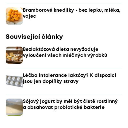
Bramborové knedlíky - bez lepku, mléka,
vajec
Související články
Bezlaktózová dieta nevyžaduje
vyloučení všech mléčných výrobků
Léčba intolerance laktózy? K dispozici
jsou jen doplňky stravy
Sójový jogurt by měl být čistě rostlinný
a obsahovat probiotické bakterie