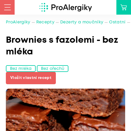
ProAlergiky
Recepty
Dezerty a moučníky
Ostatní
Brownies s fazolemi - bez
mléka
Bez mléka
Bez ořechů
Vložit vlastní recept