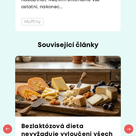
nabobtnat. Mezitím smícháme vše
ostatní, nakonec...
Muffiny
Související články
Bezlaktózová dieta
nevyžaduje vyloučení všech