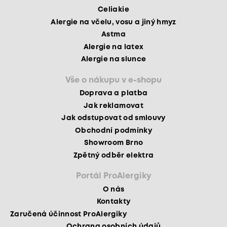
Celiakie
Alergie na včelu, vosu a jiný hmyz
Astma
Alergie na latex
Alergie na slunce
Vše o nákupu v e-shopu
Doprava a platba
Jak reklamovat
Jak odstupovat od smlouvy
Obchodní podmínky
Showroom Brno
Zpětný odběr elektra
Portál ProAlergiky
O nás
Kontakty
Zaručená účinnost ProAlergiky
Ochrana osobních údajů