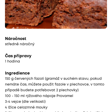
Náročnost
středně náročný
Čas přípravy
1 hodina
Ingredience
150 g červených fazolí (gramáž v suchém stavu, pokud
nemáte čas, můžete použít fazole v plechovce, v tomto
případě budete potřebovat 2 plechovky)
100 - 150 ml rýžového nápoje Provamel
3-4 vejce (dle velikosti)
4 lžíce celozrnné mouky