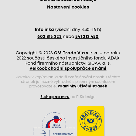
Nastavení cookies
Infolinka
(všední dny 8.30–16 h)
602 813 222
nebo
541 212 450
Copyright © 2026
CM Trade Via s. r. o.
– od roku
2022 součástí českého investičního fondu ADAX
Fond firemního nástupnictví SICAV, a. s.
Velkoobchodní spolupráce s námi
Jakékoliv kopírování a další zveřejňování obsahu těchto
stránek je možné výhradně s písemným souhlasem
provozovatele.
Podmínky užívání stránek
E-shop na míru
od PUXdesign