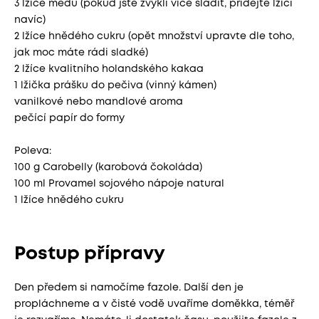
3 lžíce medu (pokud jste zvyklí více sladit, přidejte lžíci
navíc)
2 lžíce hnědého cukru (opět množství upravte dle toho,
jak moc máte rádi sladké)
2 lžíce kvalitního holandského kakaa
1 lžička prášku do pečiva (vinný kámen)
vanilkové nebo mandlové aroma
pečící papír do formy
Poleva:
100 g Carobelly (karobová čokoláda)
100 ml Provamel sojového nápoje natural
1 lžíce hnědého cukru
Postup přípravy
Den předem si namočíme fazole. Další den je
propláchneme a v čisté vodě uvaříme doměkka, téměř