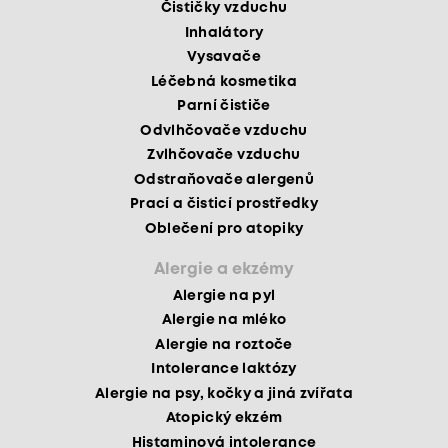
Čističky vzduchu
Inhalátory
Vysavače
Léčebná kosmetika
Parní čističe
Odvlhčovače vzduchu
Zvlhčovače vzduchu
Odstraňovače alergenů
Prací a čisticí prostředky
Oblečení pro atopiky
Alergie a ekzémy
Alergie na pyl
Alergie na mléko
Alergie na roztoče
Intolerance laktózy
Alergie na psy, kočky a jiná zvířata
Atopický ekzém
Histaminová intolerance