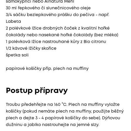
samokypřící nebo Alnatura Mehl
30 ml řepkového či slunečnicového oleje
3/4 sáčku bezlepkového prášku do pečiva - např.
Labeta
2 polévkové lžíce drobných čoček z kvalitní hořké
čokolády nebo nasekané hořké čokolády (bez mléka)
1 polévková lžíce nastrouhané kůry z Bio citronu
1/2 kávové lžičky skořice
špetka soli
papírové košíčky příp. plech na muffiny
Postup přípravy
Troubu předehřejte na 160 °C. Plech na muffiny vyložte
košíčky (pokud nemáte plech na muffiny, použijte běžný
plech a dejte 3 - 4 papírové košíčky do sebe). Dýňovou
dužninu a jablko nastrouhejte na jemné slzy.