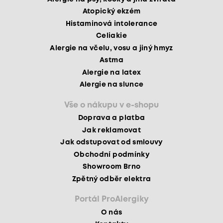
Atopický ekzém
Histaminová intolerance
Celiakie
Alergie na včelu, vosu a jiný hmyz
Astma
Alergie na latex
Alergie na slunce
Vše o nákupu v e-shopu
Doprava a platba
Jak reklamovat
Jak odstupovat od smlouvy
Obchodní podmínky
Showroom Brno
Zpětný odběr elektra
Portál ProAlergiky
O nás