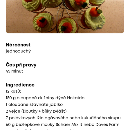
Náročnost
jednoduchý
Čas přípravy
45 minut
Ingredience
12 kusů:
150 g oloupané dužniny dýně Hokaido
1 oloupané šťavnaté jablko
2 vejce (žloutky + bílky zvlášť)
7 polévkových lžic agávového nebo kukuřičného sirupu
60 g bezlepkové mouky Schaer Mix It nebo Doves Farm