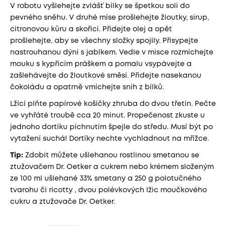
V robotu vyšlehejte zvlášť bílky se špetkou soli do
pevného sněhu. V druhé míse prošlehejte žloutky, sirup,
citronovou kůru a skořici. Přidejte olej a opět
prošlehejte, aby se všechny složky spojily. Přisypejte
nastrouhanou dýni s jablkem. Vedle v misce rozmíchejte
mouku s kypřícím práškem a pomalu vsypávejte a
zašlehávejte do žloutkové směsi. Přidejte nasekanou
čokoládu a opatrně vmíchejte sníh z bílků.
Lžící plňte papírové košíčky zhruba do dvou třetin. Pečte
ve vyhřáté troubě cca 20 minut. Propečenost zkuste u
jednoho dortíku píchnutím špejle do středu. Musí být po
vytažení suchá! Dortíky nechte vychladnout na mřížce.
Tip:
Zdobit můžete ušlehanou rostlinou smetanou se
ztužovačem Dr. Oetker a cukrem nebo krémem složeným
ze 100 ml ušlehané 33% smetany a 250 g polotučného
tvarohu či ricotty , dvou polévkových lžic moučkového
cukru a ztužovače Dr. Oetker.