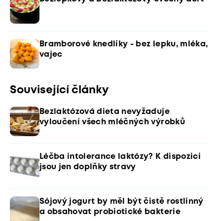
Bramborové knedlíky - bez lepku, mléka,
vajec
Související články
Bezlaktózová dieta nevyžaduje
vyloučení všech mléčných výrobků
Léčba intolerance laktózy? K dispozici
jsou jen doplňky stravy
Sójový jogurt by měl být čistě rostlinný
a obsahovat probiotické bakterie