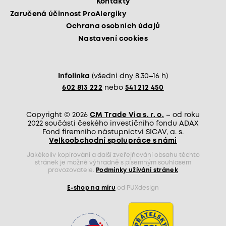
Kontakty
Zaručená účinnost ProAlergiky
Ochrana osobních údajů
Nastavení cookies
Infolinka
(všední dny 8.30–16 h)
602 813 222
nebo
541 212 450
Copyright © 2026
CM Trade Via s. r. o.
– od roku
2022 součástí českého investičního fondu ADAX
Fond firemního nástupnictví SICAV, a. s.
Velkoobchodní spolupráce s námi
Jakékoliv kopírování a další zveřejňování obsahu těchto
stránek je možné výhradně s písemným souhlasem
provozovatele.
Podmínky užívání stránek
E-shop na míru
od PUXdesign