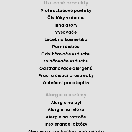
Užitečné produkty
Protiroztočové povlaky
Čističky vzduchu
Inhalátory
Vysavače
Léčebná kosmetika
Parní čističe
Odvlhčovače vzduchu
Zvlhčovače vzduchu
Odstraňovače alergenů
Prací a čisticí prostředky
Oblečení pro atopiky
Alergie a ekzémy
Alergie na pyl
Alergie na mléko
Alergie na roztoče
Intolerance laktózy
Alergie na psy, kočky a jiná zvířata