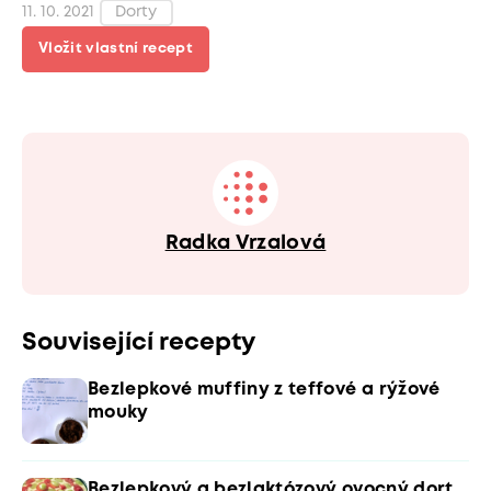
11. 10. 2021
Dorty
Vložit vlastní recept
Radka Vrzalová
Související recepty
Bezlepkové muffiny z teffové a rýžové
mouky
Bezlepkový a bezlaktózový ovocný dort