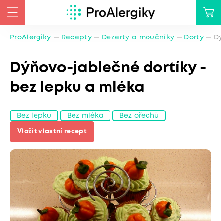
ProAlergiky
Recepty
Dezerty a moučníky
Dorty
Dý
Dýňovo-jablečné dortíky -
bez lepku a mléka
Bez lepku
Bez mléka
Bez ořechů
Vložit vlastní recept