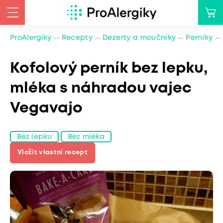
ProAlergiky
Recepty
Dezerty a moučníky
Perníky
Kofolový perník bez lepku,
mléka s náhradou vajec
Vegavajo
Bez lepku
Bez mléka
Vložit vlastní recept