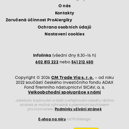
O nás
Kontakty
Zaručená účinnost ProAlergiky
Ochrana osobních údajů
Nastavení cookies
Infolinka
(všední dny 8.30–16 h)
602 813 222
nebo
541 212 450
Copyright © 2026
CM Trade Via s. r. o.
– od roku
2022 součástí českého investičního fondu ADAX
Fond firemního nástupnictví SICAV, a. s.
Velkoobchodní spolupráce s námi
Jakékoliv kopírování a další zveřejňování obsahu těchto
stránek je možné výhradně s písemným souhlasem
provozovatele.
Podmínky užívání stránek
E-shop na míru
od PUXdesign