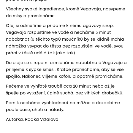
Všechny sypké ingredience, kromě Vegavaja, nasypeme
do mísy a promícháme.
Olej si odměříme a přidáme k němu agávový sirup.
Vegavajo rozpustíme ve vodě a necháme 5 minut
nabobtnat (u těchto typů moučníků by se klidně mohla
náhražka vsypat do těsta bez rozpuštění ve vodě, svou
práci v těstě udělá tak jako tak).
Do oleje se sirupem rozmícháme nabobtnalé Vegavajo a
přilijeme k sypké směsi. Krátce promícháme, aby se vše
spojilo. Nakonec vlijeme kofolu a opatrně promícháme.
Pečeme ve vyhřáté troubě cca 20 minut nebo až je
špejle po vytažení, úplně suchá, bez vlhkých drobečků.
Perník necháme vychladnout na mřížce a dozdobíme
podle času, chuti a nálady.
Autorka: Radka Vrzalová