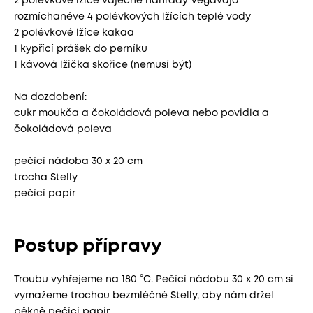
2 polévkové lžíce vaječné náhrady Vegavajo
rozmíchanéve 4 polévkových lžících teplé vody
2 polévkové lžíce kakaa
1 kypřící prášek do perníku
1 kávová lžička skořice (nemusí být)
Na dozdobení:
cukr moukča a čokoládová poleva nebo povidla a
čokoládová poleva
pečící nádoba 30 x 20 cm
trocha Stelly
pečící papír
Postup přípravy
Troubu vyhřejeme na 180 °C. Pečící nádobu 30 x 20 cm si
vymažeme trochou bezmléčné Stelly, aby nám držel
pěkně pečící papír.