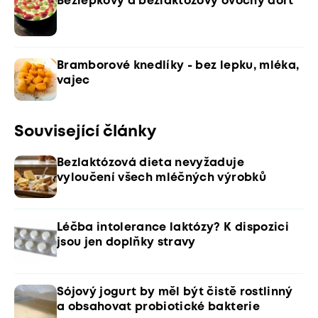
Bezlepkový a bezlaktózový ovocný dort
Bramborové knedlíky - bez lepku, mléka,
vajec
Související články
Bezlaktózová dieta nevyžaduje
vyloučení všech mléčných výrobků
Léčba intolerance laktózy? K dispozici
jsou jen doplňky stravy
Sójový jogurt by měl být čistě rostlinný
a obsahovat probiotické bakterie