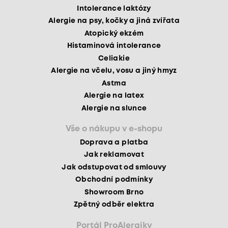
Intolerance laktózy
Alergie na psy, kočky a jiná zvířata
Atopický ekzém
Histaminová intolerance
Celiakie
Alergie na včelu, vosu a jiný hmyz
Astma
Alergie na latex
Alergie na slunce
Vše o nákupu v e-shopu
Doprava a platba
Jak reklamovat
Jak odstupovat od smlouvy
Obchodní podmínky
Showroom Brno
Zpětný odběr elektra
Portál ProAlergiky