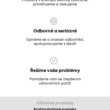
Produkty v e-shopu pečlivě vybíráme,
prověřujeme a testujeme
Odborně a seriózně
Opíráme se o znalosti odborníků,
spolupracujeme s lékaři
Řešíme vaše problémy
Pomůžeme vám se zlepšením
zdravotních potíží
Užitečné produkty
Protiroztočové povlaky