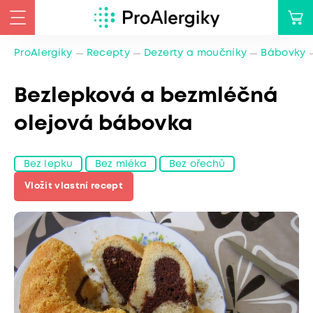
ProAlergiky
Recepty
Dezerty a moučníky
Bábovky
Bezlepková a bezmléčná
olejová bábovka
Bez lepku
Bez mléka
Bez ořechů
Vložit vlastní recept