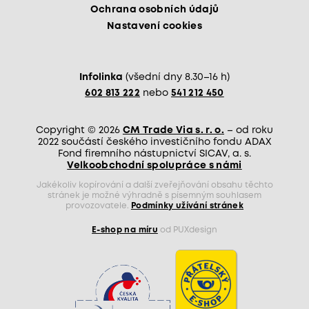
Ochrana osobních údajů
Nastavení cookies
Infolinka
(všední dny 8.30–16 h)
602 813 222
nebo
541 212 450
Copyright © 2026
CM Trade Via s. r. o.
– od roku
2022 součástí českého investičního fondu ADAX
Fond firemního nástupnictví SICAV, a. s.
Velkoobchodní spolupráce s námi
Jakékoliv kopírování a další zveřejňování obsahu těchto
stránek je možné výhradně s písemným souhlasem
provozovatele.
Podmínky užívání stránek
E-shop na míru
od PUXdesign