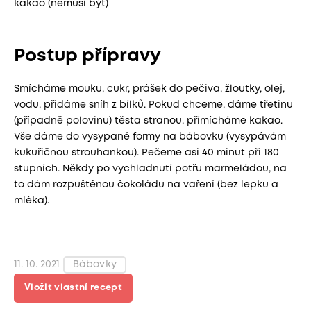
kakao (nemusí být)
Postup přípravy
Smícháme mouku, cukr, prášek do pečiva, žloutky, olej,
vodu, přidáme sníh z bílků. Pokud chceme, dáme třetinu
(případně polovinu) těsta stranou, přímícháme kakao.
Vše dáme do vysypané formy na bábovku (vysypávám
kukuřičnou strouhankou). Pečeme asi 40 minut při 180
stupních. Někdy po vychladnutí potřu marmeládou, na
to dám rozpuštěnou čokoládu na vaření (bez lepku a
mléka).
11. 10. 2021
Bábovky
Vložit vlastní recept