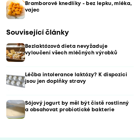
Bramborové knedlíky - bez lepku, mléka,
vajec
Související články
Bezlaktózová dieta nevyžaduje
vyloučení všech mléčných výrobků
Léčba intolerance laktózy? K dispozici
jsou jen doplňky stravy
Sójový jogurt by měl být čistě rostlinný
a obsahovat probiotické bakterie