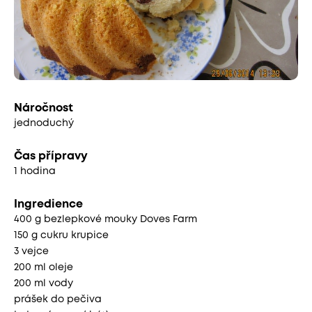
Náročnost
jednoduchý
Čas přípravy
1 hodina
Ingredience
400 g bezlepkové mouky Doves Farm
150 g cukru krupice
3 vejce
200 ml oleje
200 ml vody
prášek do pečiva