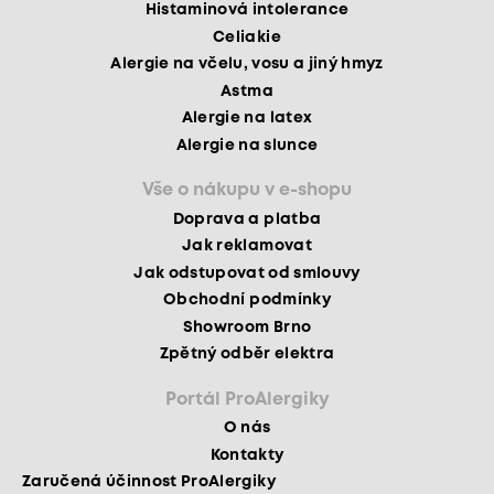
Histaminová intolerance
Celiakie
Alergie na včelu, vosu a jiný hmyz
Astma
Alergie na latex
Alergie na slunce
Vše o nákupu v e-shopu
Doprava a platba
Jak reklamovat
Jak odstupovat od smlouvy
Obchodní podmínky
Showroom Brno
Zpětný odběr elektra
Portál ProAlergiky
O nás
Kontakty
Zaručená účinnost ProAlergiky