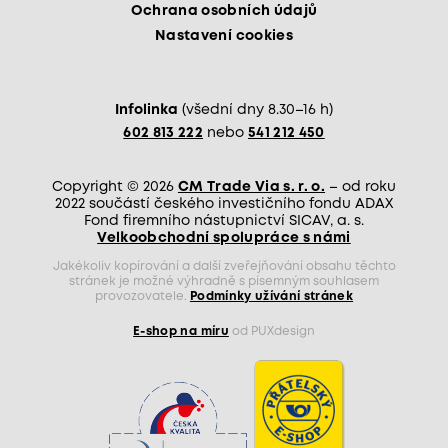
Ochrana osobních údajů
Nastavení cookies
Infolinka
(všední dny 8.30–16 h)
602 813 222
nebo
541 212 450
Copyright © 2026
CM Trade Via s. r. o.
– od roku
2022 součástí českého investičního fondu ADAX
Fond firemního nástupnictví SICAV, a. s.
Velkoobchodní spolupráce s námi
Jakékoliv kopírování a další zveřejňování obsahu těchto
stránek je možné výhradně s písemným souhlasem
provozovatele.
Podmínky užívání stránek
E-shop na míru
od PUXdesign