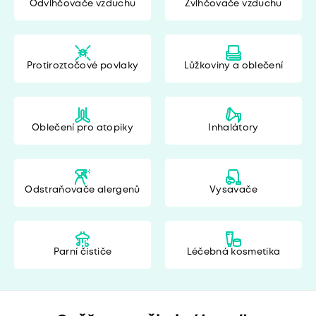
Odvlhčovače vzduchu
Zvlhčovače vzduchu
Protiroztočové povlaky
Lůžkoviny a oblečení
Oblečení pro atopiky
Inhalátory
Odstraňovače alergenů
Vysavače
Parní čističe
Léčebná kosmetika