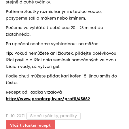
stejně dlouhé tyčinky.
Potřeme žloutky rozmíchanými s teplou vodou,
posypeme solí a mákem nebo kmínem.
Pečeme ve vyhřáté troubě cca 20 - 25 minut do
zlatohněda.
Po upečení necháme vychladnout na mřížce.
Tip:
Pokud nemůžete ani žloutek, přidejte polévkovou
lžíci psyllia a lžíci chia semínek namočených ve dvou
lžících vody, až vytvoří gel.
Podle chuti můžete přidat kari koření či jinou směs do
těsta.
Recept od: Radka Vrzalová
http://www.proalergiky.cz/profil/45862
11. 10. 2021
Slané tyčinky, preclíky
Vložit vlastní recept