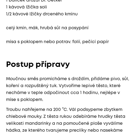
1 balíček droždí Dr. Oetker
1 kávová lžička soli
1/2 kávové lžičky drceného kmínu
celý kmín, mák, hrubá sůl na posypání
mísa s poklopem nebo potrav. folií, pečící papír
Postup přípravy
Moučnou směs promícháme s droždím, přidáme pivo, sůl,
koření a rozpuštěný tuk. Vytvoříme lepivé těsto, které
necháme v teple odpočinout cca 1 hodinu, nejlépe v
míse s poklopem.
Troubu nahřejeme na 200 °C. Vál podsypeme zbytkem
chlebové mouky. Z těsta rukou odebíráme hrudky těsta
velikosti mandarinky a na pomoučené ploše vyválíme
hádka, ze kterého tvarujeme preclíky nebo nasekáme