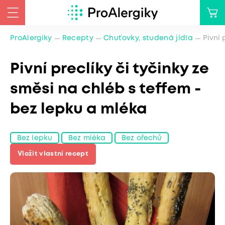
ProAlergiky
Recepty
Chuťovky, studená jídla
Pivní 
Pivní preclíky či tyčinky ze
směsi na chléb s teffem -
bez lepku a mléka
Bez lepku
Bez mléka
Bez ořechů
Vložit vlastní recept