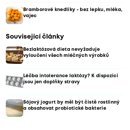
Bramborové knedlíky - bez lepku, mléka,
vajec
Související články
Bezlaktózová dieta nevyžaduje
vyloučení všech mléčných výrobků
Léčba intolerance laktózy? K dispozici
jsou jen doplňky stravy
Sójový jogurt by měl být čistě rostlinný
a obsahovat probiotické bakterie