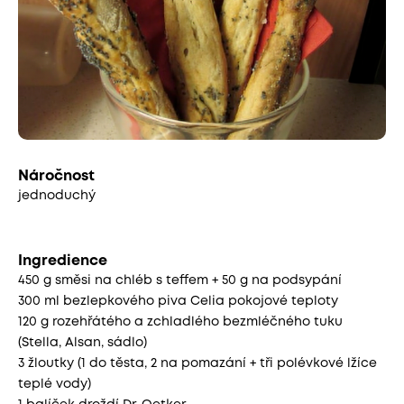
Náročnost
jednoduchý
Ingredience
450 g směsi na chléb s teffem + 50 g na podsypání
300 ml bezlepkového piva Celia pokojové teploty
120 g rozehřátého a zchladlého bezmléčného tuku
(Stella, Alsan, sádlo)
3 žloutky (1 do těsta, 2 na pomazání + tři polévkové lžíce
teplé vody)