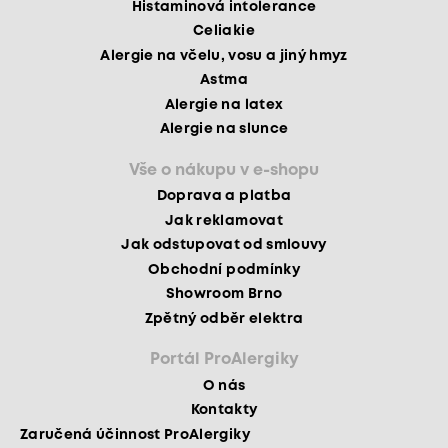
Histaminová intolerance
Celiakie
Alergie na včelu, vosu a jiný hmyz
Astma
Alergie na latex
Alergie na slunce
Vše o nákupu v e-shopu
Doprava a platba
Jak reklamovat
Jak odstupovat od smlouvy
Obchodní podmínky
Showroom Brno
Zpětný odběr elektra
Portál ProAlergiky
O nás
Kontakty
Zaručená účinnost ProAlergiky