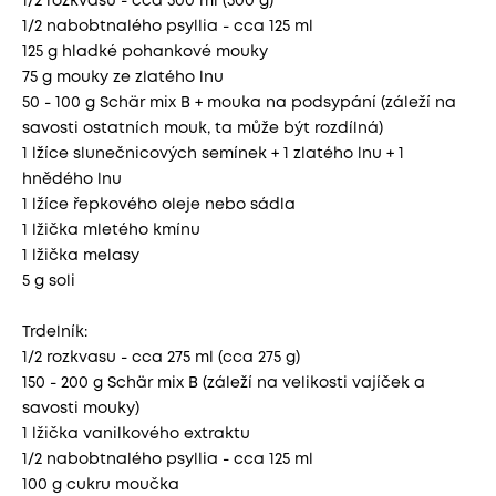
1/2 rozkvasu - cca 300 ml (300 g)
1/2 nabobtnalého psyllia - cca 125 ml
125 g hladké pohankové mouky
75 g mouky ze zlatého lnu
50 - 100 g Schär mix B + mouka na podsypání (záleží na
savosti ostatních mouk, ta může být rozdílná)
1 lžíce slunečnicových semínek + 1 zlatého lnu + 1
hnědého lnu
1 lžíce řepkového oleje nebo sádla
1 lžička mletého kmínu
1 lžička melasy
5 g soli
Trdelník:
1/2 rozkvasu - cca 275 ml (cca 275 g)
150 - 200 g Schär mix B (záleží na velikosti vajíček a
savosti mouky)
1 lžička vanilkového extraktu
1/2 nabobtnalého psyllia - cca 125 ml
100 g cukru moučka