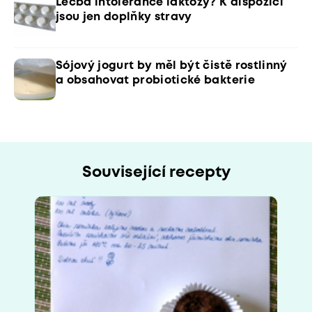
Léčba intolerance laktózy? K dispozici
jsou jen doplňky stravy
Sójový jogurt by měl být čistě rostlinný
a obsahovat probiotické bakterie
Související recepty