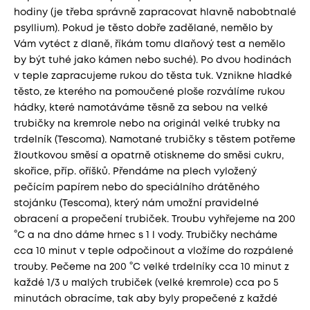
hodiny (je třeba správně zapracovat hlavně nabobtnalé
psyllium). Pokud je těsto dobře zadělané, nemělo by
Vám vytéct z dlaně, říkám tomu dlaňový test a nemělo
by být tuhé jako kámen nebo suché). Po dvou hodinách
v teple zapracujeme rukou do těsta tuk. Vznikne hladké
těsto, ze kterého na pomoučené ploše rozválíme rukou
hádky, které namotáváme těsně za sebou na velké
trubičky na kremrole nebo na originál velké trubky na
trdelník (Tescoma). Namotané trubičky s těstem potřeme
žloutkovou směsí a opatrně otiskneme do směsi cukru,
skořice, příp. oříšků. Přendáme na plech vyložený
pečícím papírem nebo do speciálního drátěného
stojánku (Tescoma), který nám umožní pravidelné
obracení a propečení trubiček. Troubu vyhřejeme na 200
°C a na dno dáme hrnec s 1 l vody. Trubičky necháme
cca 10 minut v teple odpočinout a vložíme do rozpálené
trouby. Pečeme na 200 °C velké trdelníky cca 10 minut z
každé 1/3 u malých trubiček (velké kremrole) cca po 5
minutách obracíme, tak aby byly propečené z každé