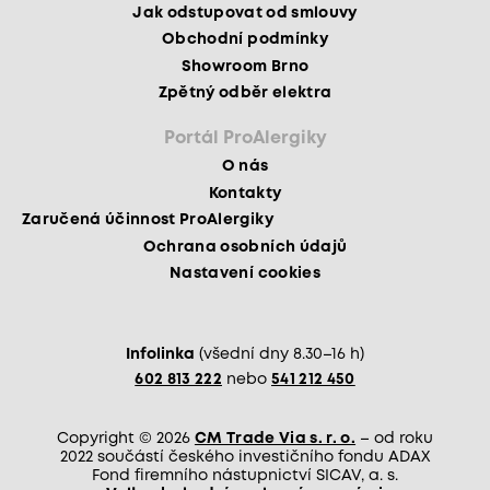
Jak odstupovat od smlouvy
Obchodní podmínky
Showroom Brno
Zpětný odběr elektra
Portál ProAlergiky
O nás
Kontakty
Zaručená účinnost ProAlergiky
Ochrana osobních údajů
Nastavení cookies
Infolinka
(všední dny 8.30–16 h)
602 813 222
nebo
541 212 450
Copyright © 2026
CM Trade Via s. r. o.
– od roku
2022 součástí českého investičního fondu ADAX
Fond firemního nástupnictví SICAV, a. s.