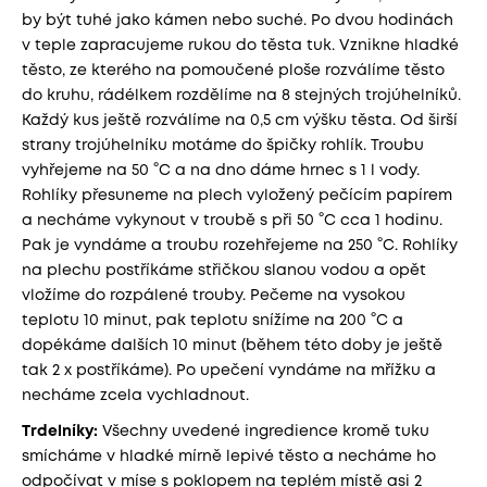
by být tuhé jako kámen nebo suché. Po dvou hodinách
v teple zapracujeme rukou do těsta tuk. Vznikne hladké
těsto, ze kterého na pomoučené ploše rozválíme těsto
do kruhu, rádélkem rozdělíme na 8 stejných trojúhelníků.
Každý kus ještě rozválíme na 0,5 cm výšku těsta. Od širší
strany trojúhelníku motáme do špičky rohlík. Troubu
vyhřejeme na 50 °C a na dno dáme hrnec s 1 l vody.
Rohlíky přesuneme na plech vyložený pečícím papírem
a necháme vykynout v troubě s při 50 °C cca 1 hodinu.
Pak je vyndáme a troubu rozehřejeme na 250 °C. Rohlíky
na plechu postříkáme střičkou slanou vodou a opět
vložíme do rozpálené trouby. Pečeme na vysokou
teplotu 10 minut, pak teplotu snížíme na 200 °C a
dopékáme dalších 10 minut (během této doby je ještě
tak 2 x postříkáme). Po upečení vyndáme na mřížku a
necháme zcela vychladnout.
Trdelníky:
Všechny uvedené ingredience kromě tuku
smícháme v hladké mírně lepivé těsto a necháme ho
odpočívat v míse s poklopem na teplém místě asi 2