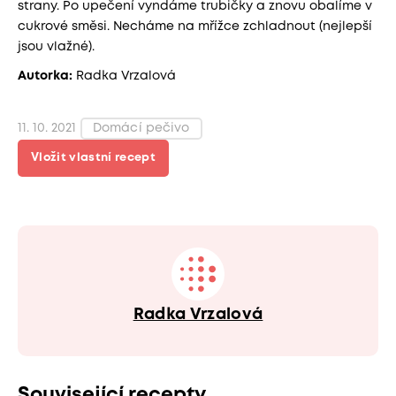
strany. Po upečení vyndáme trubičky a znovu obalíme v
cukrové směsi. Necháme na mřížce zchladnout (nejlepší
jsou vlažné).
Autorka:
Radka Vrzalová
11. 10. 2021
Domácí pečivo
Vložit vlastní recept
Radka Vrzalová
Související recepty