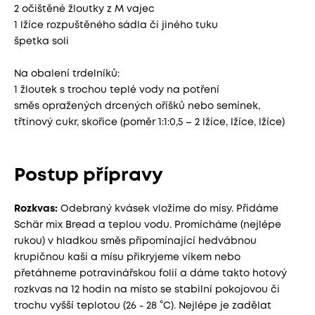
2 očištěné žloutky z M vajec
1 lžíce rozpuštěného sádla či jiného tuku
špetka soli
Na obalení trdelníků:
1 žloutek s trochou teplé vody na potření
směs opražených drcených oříšků nebo semínek,
třtinový cukr, skořice (poměr 1:1:0,5 – 2 lžíce, lžíce, lžíce)
Postup přípravy
Rozkvas:
Odebraný kvásek vložíme do mísy. Přidáme
Schär mix Bread a teplou vodu. Promícháme (nejlépe
rukou) v hladkou směs připomínající hedvábnou
krupičnou kaši a mísu přikryjeme víkem nebo
přetáhneme potravinářskou folií a dáme takto hotový
rozkvas na 12 hodin na místo se stabilní pokojovou či
trochu vyšší teplotou (26 - 28 °C). Nejlépe je zadělat