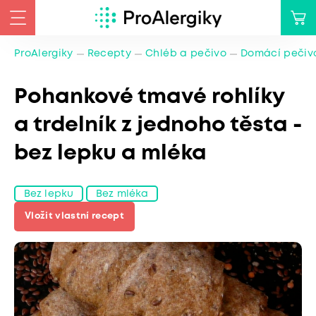
ProAlergiky
Recepty
Chléb a pečivo
Domácí pečiv
Pohankové tmavé rohlíky
a trdelník z jednoho těsta -
bez lepku a mléka
Bez lepku
Bez mléka
Vložit vlastní recept