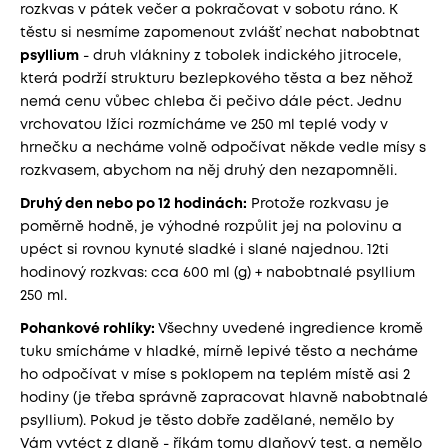
rozkvas v pátek večer a pokračovat v sobotu ráno. K
těstu si nesmíme zapomenout zvlášť nechat nabobtnat
psyllium
- druh vlákniny z tobolek indického jitrocele,
která podrží strukturu bezlepkového těsta a bez něhož
nemá cenu vůbec chleba či pečivo dále péct. Jednu
vrchovatou lžíci rozmícháme ve 250 ml teplé vody v
hrnečku a necháme volně odpočívat někde vedle mísy s
rozkvasem, abychom na něj druhý den nezapomněli.
Druhý den nebo po 12 hodinách:
Protože rozkvasu je
poměrně hodně, je výhodné rozpůlit jej na polovinu a
upéct si rovnou kynuté sladké i slané najednou. 12ti
hodinový rozkvas: cca 600 ml (g) + nabobtnalé psyllium
250 ml.
Pohankové rohlíky:
Všechny uvedené ingredience kromě
tuku smícháme v hladké, mírně lepivé těsto a necháme
ho odpočívat v míse s poklopem na teplém místě asi 2
hodiny (je třeba správně zapracovat hlavně nabobtnalé
psyllium). Pokud je těsto dobře zadělané, nemělo by
Vám vytéct z dlaně - říkám tomu dlaňový test, a nemělo