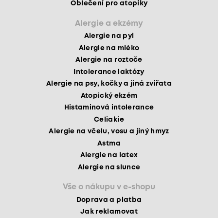
Oblečení pro atopiky
Alergie a ekzémy
Alergie na pyl
Alergie na mléko
Alergie na roztoče
Intolerance laktózy
Alergie na psy, kočky a jiná zvířata
Atopický ekzém
Histaminová intolerance
Celiakie
Alergie na včelu, vosu a jiný hmyz
Astma
Alergie na latex
Alergie na slunce
Vše o nákupu v e-shopu
Doprava a platba
Jak reklamovat