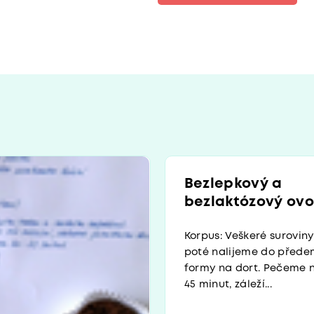
Bezlepkový a
bezlaktózový ovo
Korpus: Veškeré surovi
poté nalijeme do před
formy na dort. Pečeme n
45 minut, záleží...