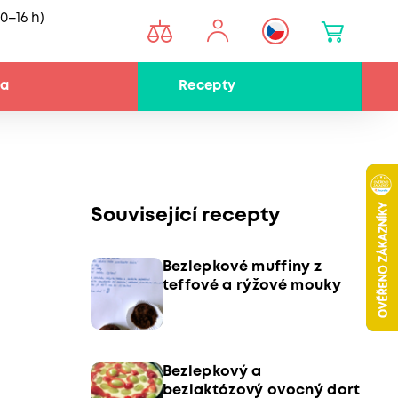
0–16 h)
na
Recepty
Související recepty
Bezlepkové muffiny z
teffové a rýžové mouky
Bezlepkový a
bezlaktózový ovocný dort