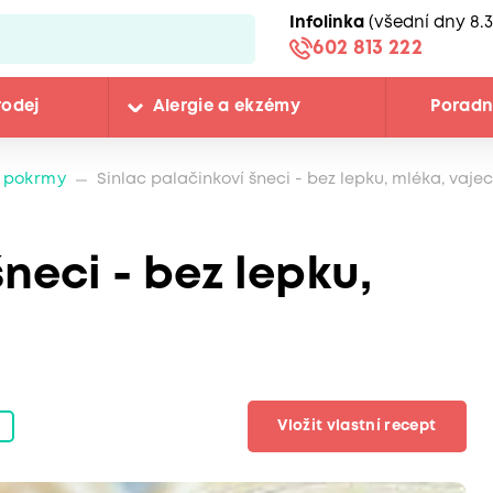
Infolinka
(všední dny 8.3
602 813 222
rodej
Alergie a ekzémy
Porad
 pokrmy
Sinlac palačinkoví šneci - bez lepku, mléka, vajec
neci - bez lepku,
Vložit vlastní recept