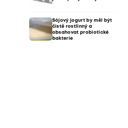
Sójový jogurt by měl být
čistě rostlinný a
obsahovat probiotické
bakterie