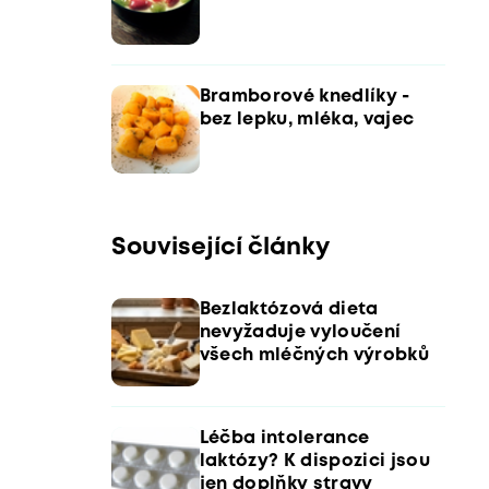
Bramborové knedlíky -
bez lepku, mléka, vajec
Související články
Bezlaktózová dieta
nevyžaduje vyloučení
všech mléčných výrobků
Léčba intolerance
laktózy? K dispozici jsou
jen doplňky stravy