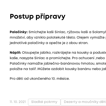
Postup přípravy
Palačinky:
Smíchejte kaši Sinlac, rýžovou kaši a Solamy
množství, aby vzniklo polotekuté těsto. Olejem vymažt
jednotlivé palačinky a opečte je z obou stran.
Náplň:
Oloupejte jablko, rozkrájejte na kousky a podus
kaše, nasypte Sinlac a promíchejte. Pro ochucení ,nebo po
Palačinky namažte jablečno-banánovou hmotou, smotejte
položte na talíř. Můžete ozdobit kousky banánu nebo jab
Pro děti od ukončeného 10. měsíce.
Sladké pokrmy
Dezerty a moučníky dět
11. 10. 2021