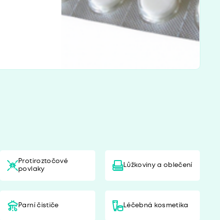
Protiroztočové
Lůžkoviny a oblečení
povlaky
Parní čističe
Léčebná kosmetika