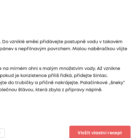
l. Do vzniklé směsi přidávejte postupně vodu v takovém
e pánev s nepřilnavým povrchem. Malou naběračkou vlijte
te na mírném ohni s malým množstvím vody. Až vznikne
kud je konzistence příliš řídká, přidejte Sinlac.
 do trubičky a příčně nakrájejte. Palačinkové „šneky“
lečnou šťávou, která zbyla z přípravy náplně.
i
Vložit vlastní recept