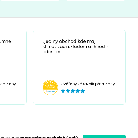
zumné
„jediny obchod kde maji
klimatizaci skladem a ihned k
odeslani“
ed 2 dny
Ověřený zákazník před 2 dny