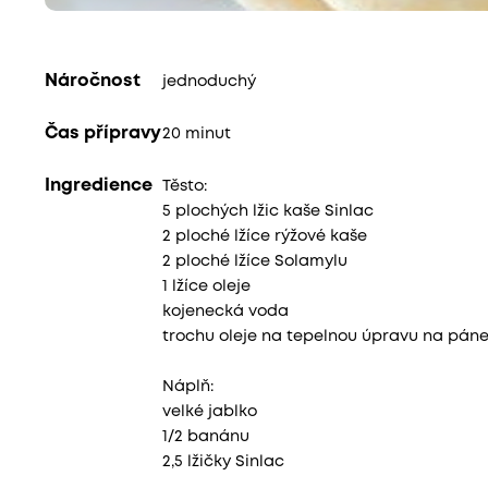
Náročnost
jednoduchý
Čas přípravy
20 minut
Ingredience
Těsto:
5 plochých lžic kaše Sinlac
2 ploché lžíce rýžové kaše
2 ploché lžíce Solamylu
1 lžíce oleje
kojenecká voda
trochu oleje na tepelnou úpravu na pán
Náplň:
velké jablko
1/2 banánu
2,5 lžičky Sinlac