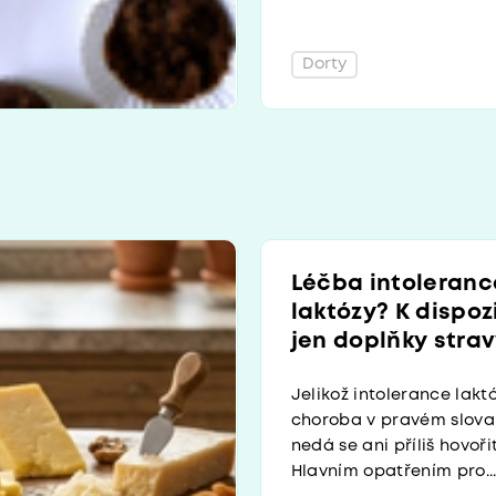
Dorty
Léčba intoleranc
laktózy? K dispoz
jen doplňky stra
Jelikož intolerance lakt
choroba v pravém slova
nedá se ani příliš hovoři
Hlavním opatřením pro..