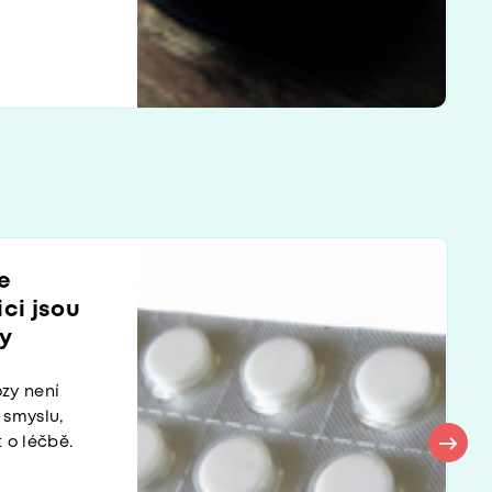
e
ici jsou
vy
ózy není
 smyslu,
t o léčbě.
.