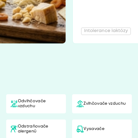
Intolerance laktózy
Odvlhčovače
Zvlhčovače vzduchu
vzduchu
Odstraňovače
Vysavače
alergenů