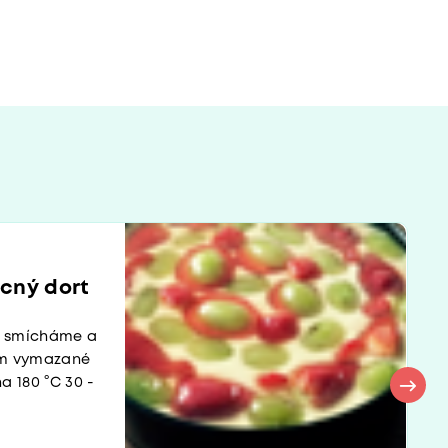
cný dort
ny smícháme a
em vymazané
a 180 °C 30 -