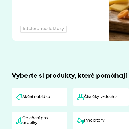
Intolerance laktózy
Vyberte si produkty, které pomáhají
Akční nabídka
Čističky vzduchu
Oblečení pro
Inhalátory
atopiky