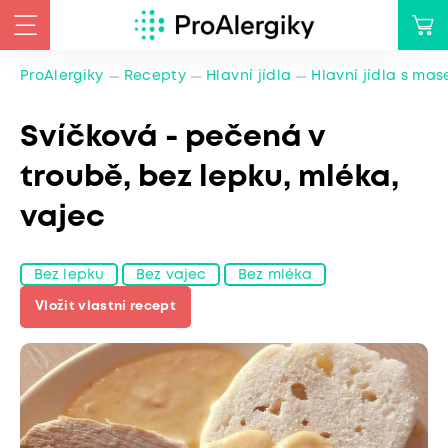
ProAlergiky
Recepty
Hlavní jídla
Hlavní jídla s ma
Svíčková - pečená v
troubě, bez lepku, mléka,
vajec
Bez lepku
Bez vajec
Bez mléka
Vložit vlastní recept