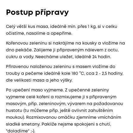
Postup přípravy
Celý větší kus masa, ideálně min. přes 1 kg, si v celku
očistíme, nasolíme a opepříme.
Kořenovou zeleninu si nakrájíme na kousky a vložíme na
dno pekáče. Zalijeme ji připraveným nálevem z octu,
cukru a vody. Neecháme uležet, ideálně 24 hodin.
Přiravenou naloženou zeleninu s masem vložíme do
trouby a pečeme ideálně kole 180 °C, cca 2 - 2,5 hodiny,
dle velikosti masa a jeho výšky.
Po upečení maso vyjmeme. Z upečenné zeleniny
vyjmeme celé koření a rozmixujeme ji s připraveným
masovým, příp. zeleninovým, vývarem na požadovanou
hustotu (tu můžeme příp. ještě ovlivnit zahuštěním
moukou). Rozmixovanou omáčku zjemníme vmícháním
sladké smetany. Pakliže nejsme spokojeni s chutí,
"doladíme" ;-).