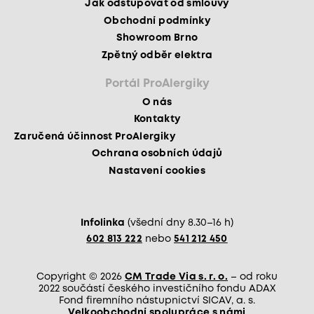
Jak odstupovat od smlouvy
Obchodní podmínky
Showroom Brno
Zpětný odběr elektra
Portál ProAlergiky
O nás
Kontakty
Zaručená účinnost ProAlergiky
Ochrana osobních údajů
Nastavení cookies
Infolinka
(všední dny 8.30–16 h)
602 813 222
nebo
541 212 450
Copyright © 2026
CM Trade Via s. r. o.
– od roku
2022 součástí českého investičního fondu ADAX
Fond firemního nástupnictví SICAV, a. s.
Velkoobchodní spolupráce s námi