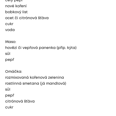
celý pepř
nové koření
bobkový list
ocet či citrónová šťáva
cukr
voda
Maso:
hovězí či vepřová panenka (příp. kýta)
sůl
pepř
Omáčka:
rozmixovaná kořenová zelenina
rostlinná smetana (já mandlová)
sůl
pepř
citrónová šťáva
cukr