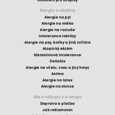
Oblečení pro atopiky
Alergie a ekzémy
Alergie na pyl
Alergie na mléko
Alergie na roztoče
Intolerance laktózy
Alergie na psy, kočky a jiná zvířata
Atopický ekzém
Histaminová intolerance
Celiakie
Alergie na včelu, vosu a jiný hmyz
Astma
Alergie na latex
Alergie na slunce
Vše o nákupu v e-shopu
Doprava a platba
Jak reklamovat