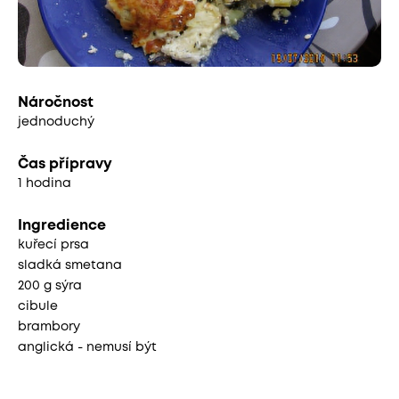
Náročnost
jednoduchý
Čas přípravy
1 hodina
Ingredience
kuřecí prsa
sladká smetana
200 g sýra
cibule
brambory
anglická - nemusí být