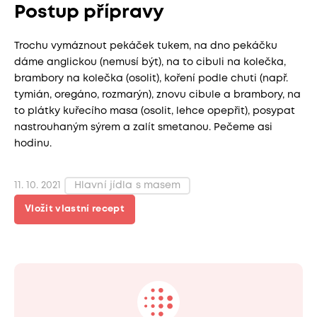
Postup přípravy
Trochu vymáznout pekáček tukem, na dno pekáčku
dáme anglickou (nemusí být), na to cibuli na kolečka,
brambory na kolečka (osolit), koření podle chuti (např.
tymián, oregáno, rozmarýn), znovu cibule a brambory, na
to plátky kuřecího masa (osolit, lehce opepřit), posypat
nastrouhaným sýrem a zalít smetanou. Pečeme asi
hodinu.
11. 10. 2021
Hlavní jídla s masem
Vložit vlastní recept