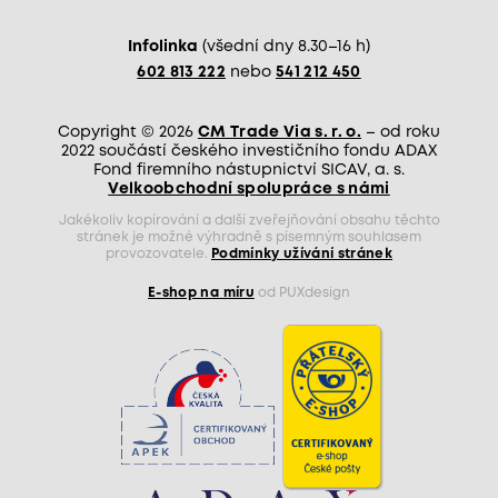
Infolinka
(všední dny 8.30–16 h)
602 813 222
nebo
541 212 450
Copyright © 2026
CM Trade Via s. r. o.
– od roku
2022 součástí českého investičního fondu ADAX
Fond firemního nástupnictví SICAV, a. s.
Velkoobchodní spolupráce s námi
Jakékoliv kopírování a další zveřejňování obsahu těchto
stránek je možné výhradně s písemným souhlasem
provozovatele.
Podmínky užívání stránek
E-shop na míru
od PUXdesign