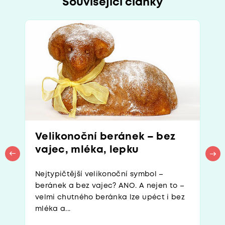
Související články
Velikonoční beránek – bez
vajec, mléka, lepku
Nejtypičtější velikonoční symbol –
beránek a bez vajec? ANO. A nejen to –
velmi chutného beránka lze upéct i bez
mléka a...