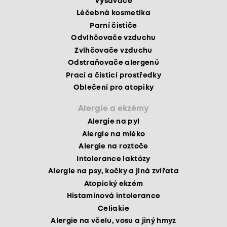
Vysavače
Léčebná kosmetika
Parní čističe
Odvlhčovače vzduchu
Zvlhčovače vzduchu
Odstraňovače alergenů
Prací a čisticí prostředky
Oblečení pro atopiky
Alergie a ekzémy
Alergie na pyl
Alergie na mléko
Alergie na roztoče
Intolerance laktózy
Alergie na psy, kočky a jiná zvířata
Atopický ekzém
Histaminová intolerance
Celiakie
Alergie na včelu, vosu a jiný hmyz