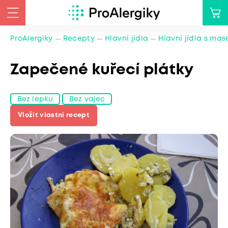
ProAlergiky
Recepty
Hlavní jídla
Hlavní jídla s ma
Zapečené kuřecí plátky
Bez lepku
Bez vajec
Vložit vlastní recept