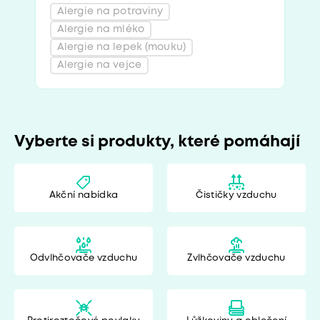
Alergie na potraviny
Alergie na mléko
Alergie na lepek (mouku)
Alergie na vejce
Vyberte si produkty, které pomáhají
Akční nabídka
Čističky vzduchu
Odvlhčovače vzduchu
Zvlhčovače vzduchu