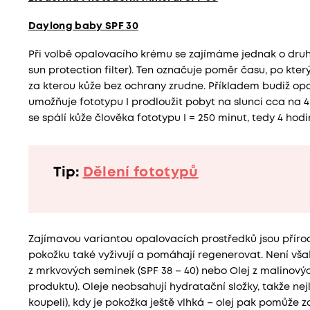
Daylong baby SPF 30
Při volbě opalovacího krému se zajímáme jednak o druh UV
sun protection filter). Ten označuje poměr času, po kter
za kterou kůže bez ochrany zrudne. Příkladem budiž op
umožňuje fototypu I prodloužit pobyt na slunci cca na 4 
se spálí kůže člověka fototypu I = 250 minut, tedy 4 hodin
Tip:
Dělení fototypů
Zajímavou variantou opalovacích prostředků jsou příro
pokožku také vyživují a pomáhají regenerovat. Není však
z mrkvových semínek (SPF 38 – 40) nebo Olej z malinových
produktu). Oleje neobsahují hydratační složky, takže ne
koupeli), kdy je pokožka ještě vlhká – olej pak pomůže z