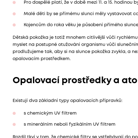
Pro dospělé platí, že v době mezi 11. a 15. hodino
Malé děti by se přímému slunci měly vystavovat c
Kojencům do roka věku je působení přímého slunce
Dětská pokožka je totiž mnohem citlivější vůči rychlému
myslet na postupné otužování organismu vůči slunečním
prodlužujeme tak, aby si na slunce pokožka zvykla, 
opalovacím prostředkem.
Opalovací prostředky a at
Existují dva základní typy opalovacích přípravků:
s chemickým UV filtrem
s minerálním neboli fyzikálním UV filtrem
Rozdíl tkví v tom, že chemické filtry se vstřebávají do 