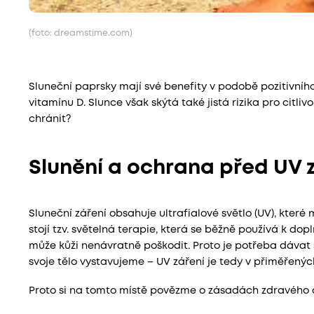
(foto: dreamstime.com)
Sluneční paprsky mají své benefity v podobě pozitivníh
vitamínu D. Slunce však skýtá také jistá rizika pro citli
chránit?
Slunění a ochrana před UV 
Sluneční záření obsahuje ultrafialové světlo (UV), které
stojí tzv. světelná terapie, která se běžně používá k d
může kůži nenávratně poškodit. Proto je potřeba dávat 
svoje tělo vystavujeme – UV záření je tedy v přiměřený
Proto si na tomto místě povězme o zásadách zdravého 