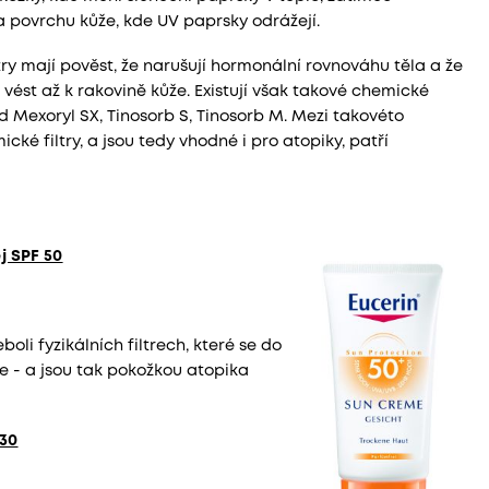
na povrchu kůže, kde UV paprsky odrážejí.
try mají pověst, že narušují hormonální rovnováhu těla a že
vést až k rakovině kůže. Existují však takové chemické
ad Mexoryl SX, Tinosorb S, Tinosorb M. Mezi takovéto
ké filtry, a jsou tedy vhodné i pro atopiky, patří
j SPF 50
oli fyzikálních filtrech, které se do
e - a jsou tak pokožkou atopika
 30