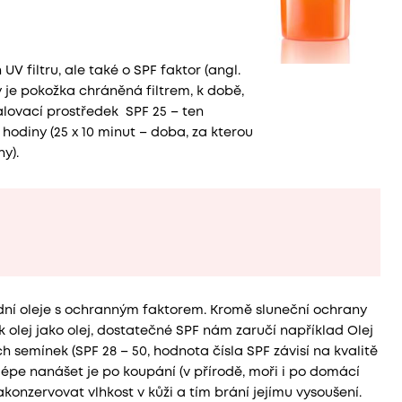
 filtru, ale také o SPF faktor (angl.
ý je pokožka chráněná filtrem, k době,
alovací prostředek SPF 25 – ten
hodiny (25 x 10 minut – doba, za kterou
y).
dní oleje s ochranným faktorem. Kromě sluneční ochrany
 olej jako olej, dostatečné SPF nám zaručí například Olej
 semínek (SPF 28 – 50, hodnota čísla SPF závisí na kvalitě
jlépe nanášet je po koupání (v přírodě, moři i po domácí
akonzervovat vlhkost v kůži a tím brání jejímu vysoušení.