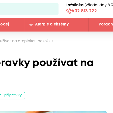
Infolinka
(všední dny 8.3
602 813 222
rodej
Alergie a ekzémy
Porad
užívat na atopickou pokožku
pravky používat na
í přípravky