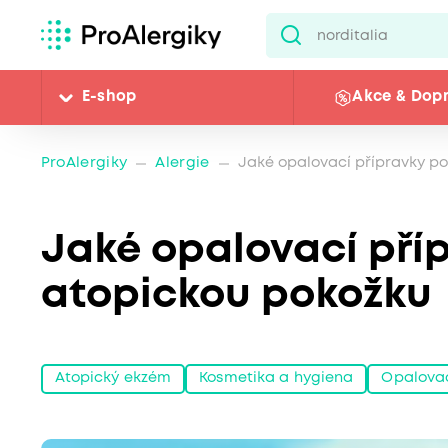
E-shop
Akce & Dop
ProAlergiky
Alergie
Jaké opalovací přípravky po
Jaké opalovací pří
atopickou pokožku
Atopický ekzém
Kosmetika a hygiena
Opalovac