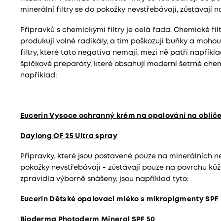
minerální filtry se do pokožky nevstřebávají, zůstávají 
Přípravků s chemickými filtry je celá řada. Chemické fil
produkují volné radikály, a tím poškozují buňky a mohou 
filtry, které tato negativa nemají, mezi ně patří napříkl
špičkové preparáty, které obsahují moderní šetrné chemic
například:
Eucerin Vysoce ochranný krém na opalování na obliče
Daylong OF 25 Ultra spray
Přípravky, které jsou postavené pouze na minerálních neb
pokožky nevstřebávají - zůstávají pouze na povrchu kůž
zpravidla výborně snášeny, jsou například tyto:
Eucerin Dětské opalovací mléko s mikropigmenty SPF
Bioderma Photoderm Mineral SPF 50