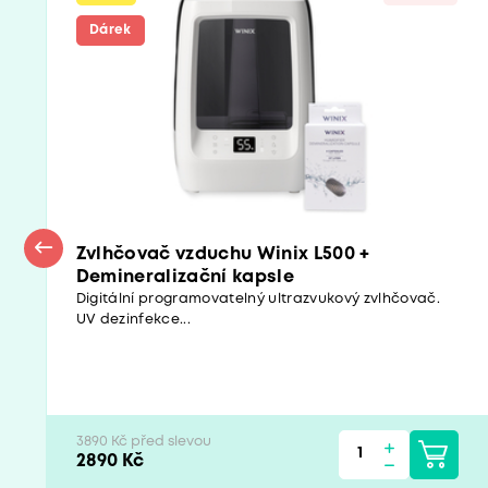
Dárek
Zvlhčovač vzduchu Winix L500 +
Demineralizační kapsle
Digitální programovatelný ultrazvukový zvlhčovač.
UV dezinfekce...
3890 Kč před slevou
2890 Kč