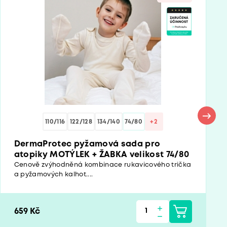
110/116
122/128
134/140
74/80
+2
DermaProtec pyžamová sada pro
atopiky MOTÝLEK + ŽABKA velikost 74/80
Cenově zvýhodněná kombinace rukavicového trička
a pyžamových kalhot....
659 Kč