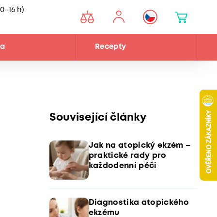
0–16 h)
na
Recepty
Související články
Jak na atopický ekzém –
praktické rady pro
každodenní péči
Diagnostika atopického
ekzému