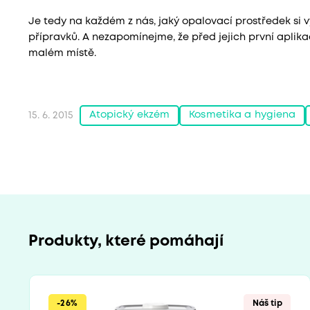
Je tedy na každém z nás, jaký opalovací prostředek si v
přípravků. A nezapomínejme, že před jejich první aplikac
malém místě.
Atopický ekzém
Kosmetika a hygiena
15. 6. 2015
Produkty, které pomáhají
-26%
Náš tip