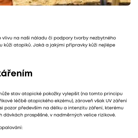
o vlivu na naši náladu či podpory tvorby nezbytného
vou kůži atopiků. Jaká a jakými přípravky kůži nejlépe
zářením
 může stav atopické pokožky vylepšit (na tomto principu
oplňkové léčbě atopického ekzému), zároveň však UV záření
si pozor především na délku a intenzitu záření, kterému
ch dávkách prospěšné, v nadměrných velice rizikové.
opalování: