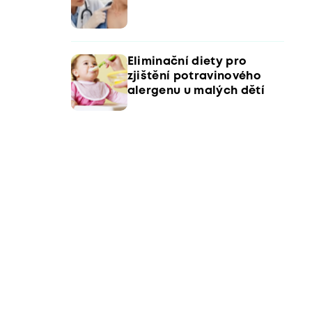
Eliminační diety pro
zjištění potravinového
alergenu u malých dětí