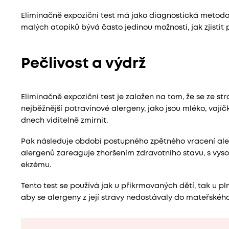
Eliminačně expoziční test má jako diagnostická metoda 
malých atopiků bývá často jedinou možností, jak zjisti
Pečlivost a výdrž
Eliminačně expoziční test je založen na tom, že se ze s
nejběžnější potravinové alergeny, jako jsou mléko, vají
dnech viditelně zmírnit.
Pak následuje období postupného zpětného vracení aler
alergenů zareaguje zhoršením zdravotního stavu, s vys
ekzému.
Tento test se používá jak u přikrmovaných dětí, tak u p
aby se alergeny z její stravy nedostávaly do mateřskéh