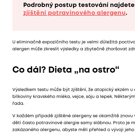
Podrobný postup testování najdete
zjištění potravinového alergenu
.
U eliminačně expozičního testu je velmi důležitá poctiv
alergen může zkreslit výsledky a zbytečně zhoršovat zd
Co dál? Dieta „na ostro“
Výsledkem testu může být zjištění, že atopický ekzém u d
bílkoviny kravského mléka, vejce, sóju a lepek. Některý
řada.
V každém případě zjištěné alergeny se okamžitě znovu v
dětí často potravinové alergie samy slábnou. Proto je
zakázaného alergenu, abyste měli přehled o vývoji jeho 