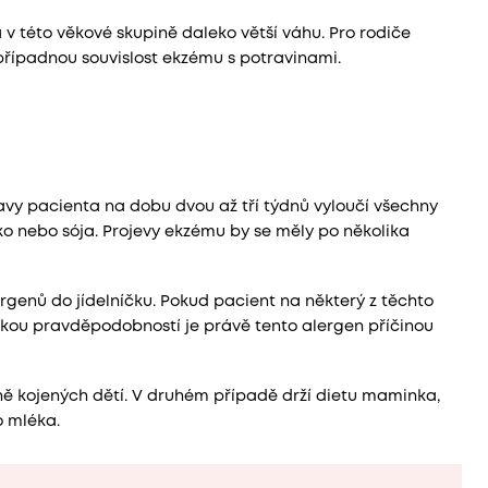
v této věkové skupině daleko větší váhu. Pro rodiče
t případnou souvislost ekzému s potravinami.
travy pacienta na dobu dvou až tří týdnů vyloučí všechny
čko nebo sója. Projevy ekzému by se měly po několika
genů do jídelníčku. Pokud pacient na některý z těchto
okou pravděpodobností je právě tento alergen příčinou
lně kojených dětí. V druhém případě drží dietu maminka,
o mléka.