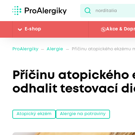
E-shop
Akce & Dop
ProAlergiky
Alergie
Příčinu atopického ekzému m
Příčinu atopického
odhalit testovací d
Atopický ekzém
Alergie na potraviny