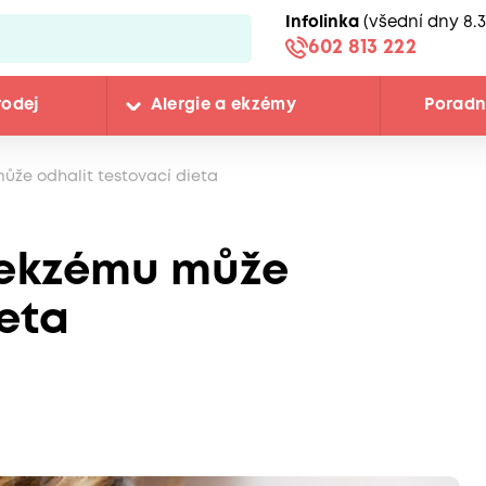
Infolinka
(všední dny 8.3
602 813 222
rodej
Alergie a ekzémy
Porad
ůže odhalit testovací dieta
 ekzému může
ieta