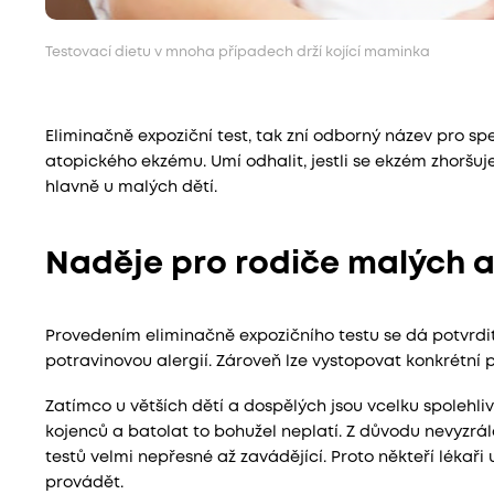
Testovací dietu v mnoha případech drží kojící maminka
Eliminačně expoziční test, tak zní odborný název pro spec
atopického ekzému. Umí odhalit, jestli se ekzém zhoršu
hlavně u malých dětí.
Naděje pro rodiče malých 
Provedením eliminačně expozičního testu se dá potvrdit 
potravinovou alergií. Zároveň lze vystopovat konkrétní po
Zatímco u větších dětí a dospělých jsou vcelku spolehliv
kojenců a batolat to bohužel neplatí. Z důvodu nevyzrá
testů velmi nepřesné až zavádějící. Proto někteří lékaři
provádět.