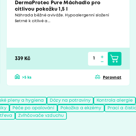
DermaProtec Pure Máchadlo pro
citlivou pokožku 1,5 l
Náhrada běžné aviváže. Hypoalergenní složení
šetrné k citlivé a...
339 Kč
>5 ks
Porovnat
ské pleny a hygiena
Dózy na potraviny
Kontrola alergie
iky
Péče po opalování
Pokožka a ekzémy
Prací a čisti
střeva
Zvlhčovače vzduchu