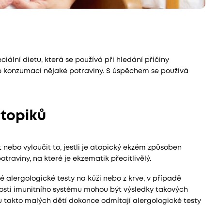
iální dietu, která se používá při hledání příčiny
je konzumací nějaké potraviny. S úspěchem se používá
atopiků
nebo vyloučit to, jestli je atopický ekzém způsoben
traviny, na které je ekzematik přecitlivělý.
é alergologické testy na kůži nebo z krve, v případě
losti imunitního systému mohou být výsledky takových
 u takto malých dětí dokonce odmítají alergologické testy