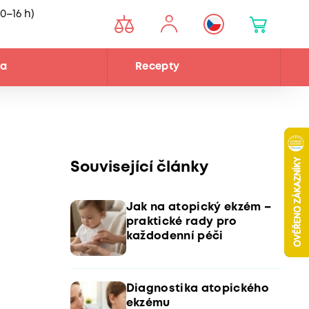
0–16 h)
na
Recepty
Související články
Jak na atopický ekzém –
praktické rady pro
každodenní péči
Diagnostika atopického
ekzému