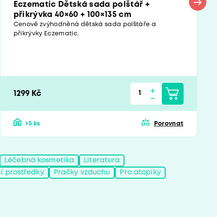
Eczematic Dětská sada polštář +
přikrývka 40×60 + 100×135 cm
Cenově zvýhodněná dětská sada polštáře a
přikrývky Eczematic.
1299 Kč
>5 ks
Porovnat
Léčebná kosmetika
Literatura
cí prostředky
Pračky vzduchu
Pro atopiky