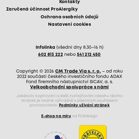
Kontakty
Zaručená účinnost ProAlergiky
Ochrana osobních údajů
Nastavení cookies
Infolinka
(všední dny 8.30–16 h)
602 813 222
nebo
541 212 450
Copyright © 2026
CM Trade Via s. r. o.
– od roku
2022 součástí českého investičního fondu ADAX
Fond firemního nástupnictví SICAV, a. s.
Velkoobchodní spolupráce s námi
Jakékoliv kopírování a další zveřejňování obsahu těchto
stránek je možné výhradně s písemným souhlasem
provozovatele.
Podmínky užívání stránek
E-shop na míru
od PUXdesign