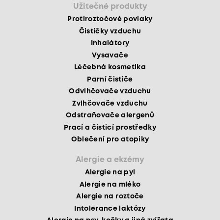
Užitečné produkty
Protiroztočové povlaky
Čističky vzduchu
Inhalátory
Vysavače
Léčebná kosmetika
Parní čističe
Odvlhčovače vzduchu
Zvlhčovače vzduchu
Odstraňovače alergenů
Prací a čisticí prostředky
Oblečení pro atopiky
Alergie a ekzémy
Alergie na pyl
Alergie na mléko
Alergie na roztoče
Intolerance laktózy