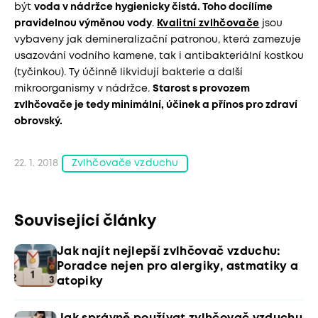
být
voda v nádržce hygienicky čistá. Toho docílíme
pravidelnou výměnou vody
.
Kvalitní zvlhčovače
jsou
vybaveny jak demineralizační patronou, která zamezuje
usazování vodního kamene, tak i antibakteriální kostkou
(tyčinkou). Ty účinně likvidují bakterie a další
mikroorganismy v nádržce.
Starost s provozem
zvlhčovače je tedy minimální, účinek a přínos pro zdraví
obrovský.
22. 1. 2018
Zvlhčovače vzduchu
Související články
Jak najít nejlepší zvlhčovač vzduchu:
Poradce nejen pro alergiky, astmatiky a
atopiky