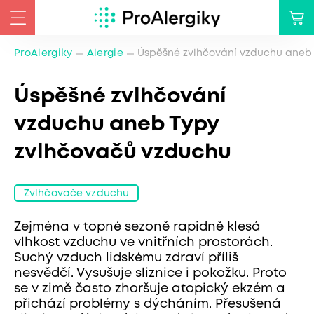
ProAlergiky
Alergie
Úspěšné zvlhčování vzduchu aneb
Úspěšné zvlhčování
vzduchu aneb Typy
zvlhčovačů vzduchu
Zvlhčovače vzduchu
Zejména v topné sezoně rapidně klesá
vlhkost vzduchu ve vnitřních prostorách.
Suchý vzduch lidskému zdraví příliš
nesvědčí. Vysušuje sliznice i pokožku. Proto
se v zimě často zhoršuje atopický ekzém a
přichází problémy s dýcháním. Přesušená