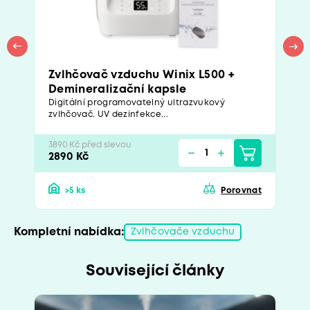
Zvlhčovač vzduchu Winix L500 +
Demineralizační kapsle
Digitální programovatelný ultrazvukový
zvlhčovač. UV dezinfekce...
3890 Kč před slevou
2890 Kč
>5 ks
Porovnat
Kompletní nabídka:
Zvlhčovače vzduchu
Související články