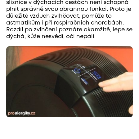
sliznice v dýchacích cestách není schopná
plnit správně svou obrannou funkci. Proto je
důležité vzduch zvlhčovat, pomůže to
astmatikům i při respiračních chorobách.
Rozdíl po zvlhčení poznáte okamžitě, lépe se
dýchá, kůže nesvědí, oči nepálí.