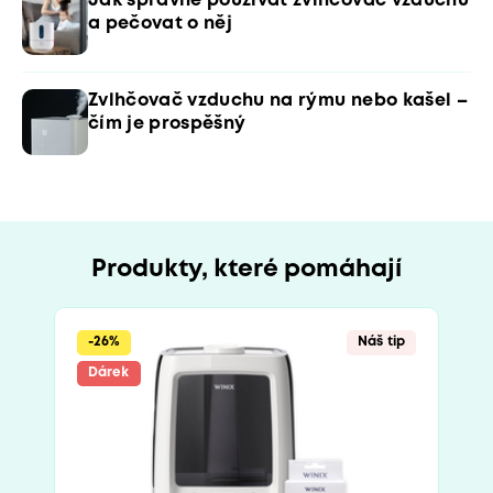
Jak správně používat zvlhčovač vzduchu
a pečovat o něj
Zvlhčovač vzduchu na rýmu nebo kašel –
čím je prospěšný
Produkty, které pomáhají
-26%
Náš tip
Dárek