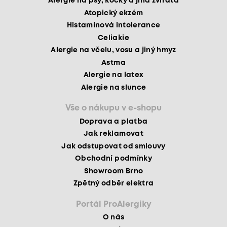
Alergie na psy, kočky a jiná zvířata
Atopický ekzém
Histaminová intolerance
Celiakie
Alergie na včelu, vosu a jiný hmyz
Astma
Alergie na latex
Alergie na slunce
Vše o nákupu v e-shopu
Doprava a platba
Jak reklamovat
Jak odstupovat od smlouvy
Obchodní podmínky
Showroom Brno
Zpětný odběr elektra
Portál ProAlergiky
O nás