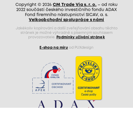
Copyright © 2026
CM Trade Via s. r. o.
– od roku
2022 součástí českého investičního fondu ADAX
Fond firemního nástupnictví SICAV, a. s.
Velkoobchodní spolupráce s námi
Jakékoliv kopírování a další zveřejňování obsahu těchto
stránek je možné výhradně s písemným souhlasem
provozovatele.
Podmínky užívání stránek
E-shop na míru
od PUXdesign