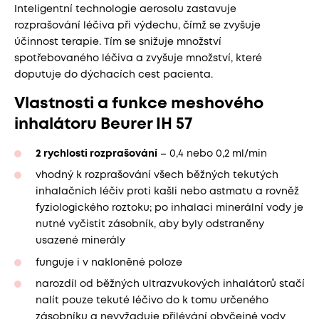
Inteligentní technologie aerosolu zastavuje
rozprašování léčiva při výdechu, čímž se zvyšuje
účinnost terapie. Tím se snižuje množství
spotřebovaného léčiva a zvyšuje množství, které
doputuje do dýchacích cest pacienta.
Vlastnosti a funkce meshového
inhalátoru Beurer IH 57
2 rychlosti rozprašování
– 0,4 nebo 0,2 ml/min
vhodný k rozprašování všech běžných tekutých
inhalačních léčiv proti kašli nebo astmatu a rovněž
fyziologického roztoku; po inhalaci minerální vody je
nutné vyčistit zásobník, aby byly odstraněny
usazené minerály
funguje i v nakloněné poloze
narozdíl od běžných ultrazvukových inhalátorů stačí
nalít pouze tekuté léčivo do k tomu určeného
zásobníku a nevyžaduje přilévání obyčejné vody