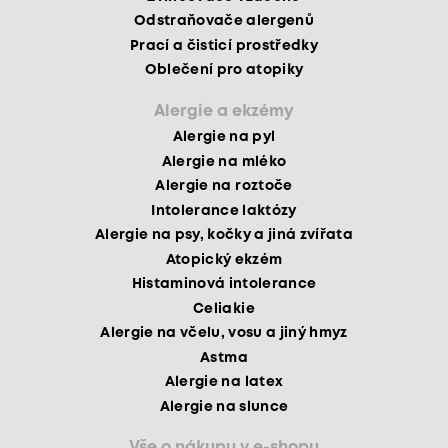
Odstraňovače alergenů
Prací a čisticí prostředky
Oblečení pro atopiky
Alergie a ekzémy
Alergie na pyl
Alergie na mléko
Alergie na roztoče
Intolerance laktózy
Alergie na psy, kočky a jiná zvířata
Atopický ekzém
Histaminová intolerance
Celiakie
Alergie na včelu, vosu a jiný hmyz
Astma
Alergie na latex
Alergie na slunce
Vše o nákupu v e-shopu