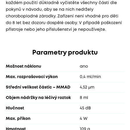
každém použití důkladně vyčistěte všechny části dle
pokynů v návodu, aby se na nich nedržely
choroboplodné zárodky. Zařízení není vhodné pro děti
do 8 let bez dozoru dospělé osoby. V případě poškození
přístroje nebo jeho příslušenství je nepoužívejte.
Parametry produktu
Možnost náklonu
ano
Max. rozprašovací výkon
0,4 ml/min
Střední velikost částic – MMAD
4,52 µm
Objem nádržky na léčivý roztok
8 ml
Hlučnost
45 dB
Max. příkon
4 W
Hmotnost
109 g