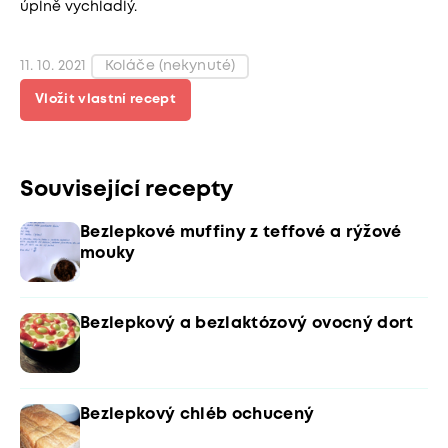
úplně vychladlý.
11. 10. 2021
Koláče (nekynuté)
Vložit vlastní recept
Související recepty
Bezlepkové muffiny z teffové a rýžové
mouky
Bezlepkový a bezlaktózový ovocný dort
Bezlepkový chléb ochucený