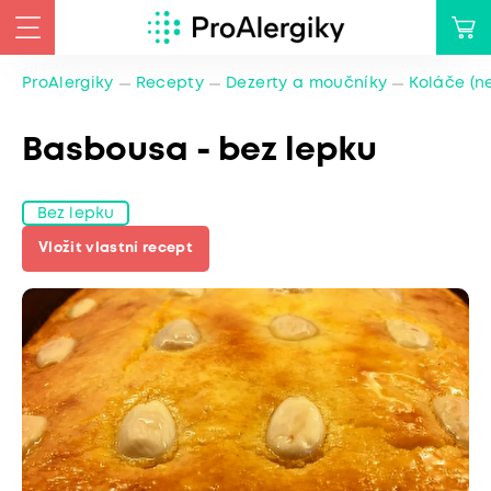
ProAlergiky
Recepty
Dezerty a moučníky
Koláče (n
Basbousa - bez lepku
Bez lepku
Vložit vlastní recept