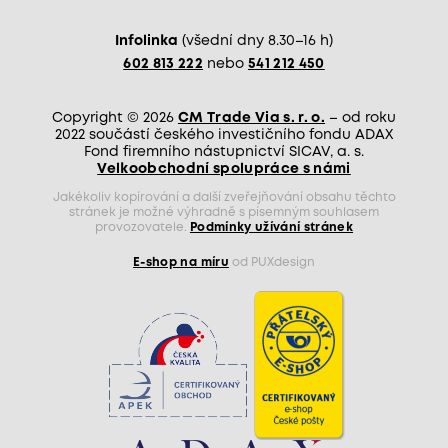
Infolinka
(všední dny 8.30–16 h)
602 813 222
nebo
541 212 450
Copyright © 2026
CM Trade Via s. r. o.
– od roku
2022 součástí českého investičního fondu ADAX
Fond firemního nástupnictví SICAV, a. s.
Velkoobchodní spolupráce s námi
Jakékoliv kopírování a další zveřejňování obsahu těchto
stránek je možné výhradně s písemným souhlasem
provozovatele.
Podmínky užívání stránek
E-shop na míru
od PUXdesign