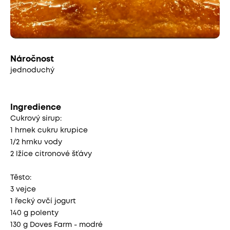
Náročnost
jednoduchý
Ingredience
Cukrový sirup:
1 hrnek cukru krupice
1/2 hrnku vody
2 lžíce citronové šťávy
Těsto:
3 vejce
1 řecký ovčí jogurt
140 g polenty
130 g Doves Farm - modré