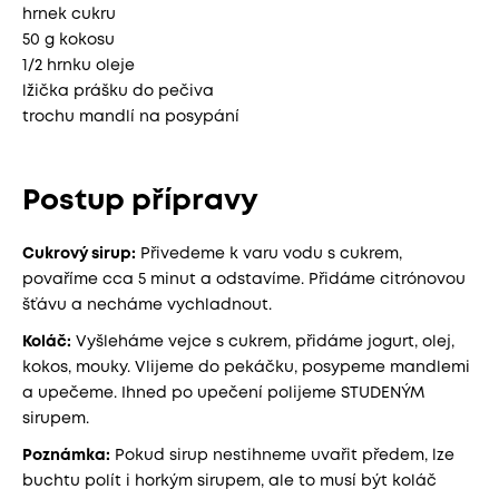
hrnek cukru
50 g kokosu
1/2 hrnku oleje
lžička prášku do pečiva
trochu mandlí na posypání
Postup přípravy
Cukrový sirup:
Přivedeme k varu vodu s cukrem,
povaříme cca 5 minut a odstavíme. Přidáme citrónovou
šťávu a necháme vychladnout.
Koláč:
Vyšleháme vejce s cukrem, přidáme jogurt, olej,
kokos, mouky. Vlijeme do pekáčku, posypeme mandlemi
a upečeme. Ihned po upečení polijeme STUDENÝM
sirupem.
Poznámka:
Pokud sirup nestihneme uvařit předem, lze
buchtu polít i horkým sirupem, ale to musí být koláč