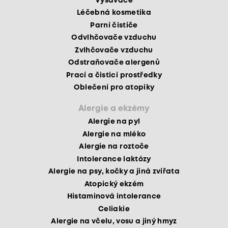
Vysavače
Léčebná kosmetika
Parní čističe
Odvlhčovače vzduchu
Zvlhčovače vzduchu
Odstraňovače alergenů
Prací a čisticí prostředky
Oblečení pro atopiky
Alergie a ekzémy
Alergie na pyl
Alergie na mléko
Alergie na roztoče
Intolerance laktózy
Alergie na psy, kočky a jiná zvířata
Atopický ekzém
Histaminová intolerance
Celiakie
Alergie na včelu, vosu a jiný hmyz