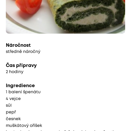
Náročnost
středně náročný
Čas přípravy
2 hodiny
Ingredience
1 balení špenátu
4 vejce
sůl
pepř
česnek
muškátový oříšek