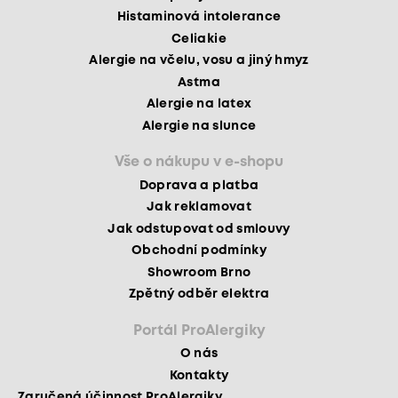
Histaminová intolerance
Celiakie
Alergie na včelu, vosu a jiný hmyz
Astma
Alergie na latex
Alergie na slunce
Vše o nákupu v e-shopu
Doprava a platba
Jak reklamovat
Jak odstupovat od smlouvy
Obchodní podmínky
Showroom Brno
Zpětný odběr elektra
Portál ProAlergiky
O nás
Kontakty
Zaručená účinnost ProAlergiky