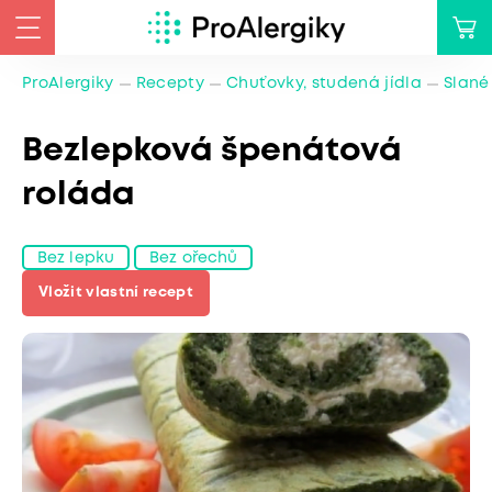
ProAlergiky
Recepty
Chuťovky, studená jídla
Slané
Bezlepková špenátová
roláda
Bez lepku
Bez ořechů
Vložit vlastní recept