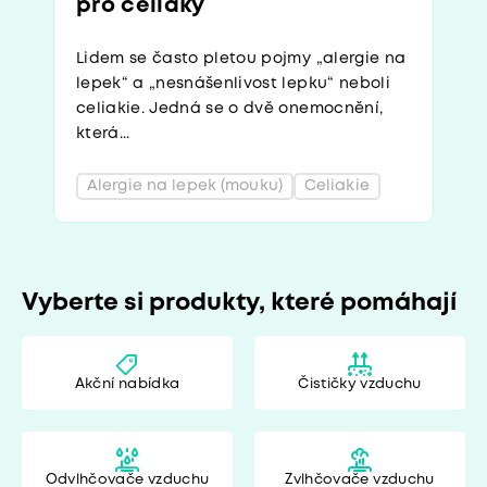
pro celiaky
Lidem se často pletou pojmy „alergie na
lepek“ a „nesnášenlivost lepku“ neboli
celiakie. Jedná se o dvě onemocnění,
která...
Alergie na lepek (mouku)
Celiakie
Vyberte si produkty, které pomáhají
Akční nabídka
Čističky vzduchu
Odvlhčovače vzduchu
Zvlhčovače vzduchu