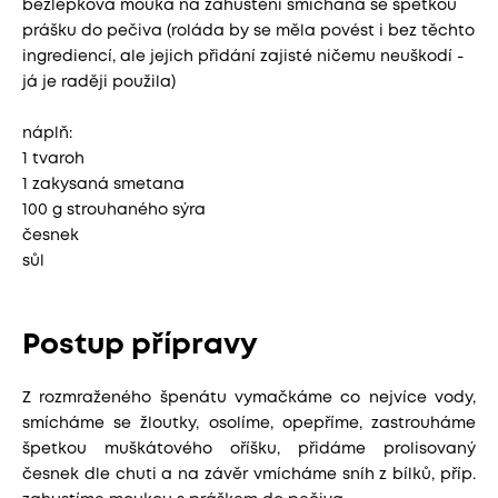
bezlepková mouka na zahuštění smíchaná se špetkou
prášku do pečiva (roláda by se měla povést i bez těchto
ingrediencí, ale jejich přidání zajisté ničemu neuškodí -
já je raději použila)
náplň:
1 tvaroh
1 zakysaná smetana
100 g strouhaného sýra
česnek
sůl
Postup přípravy
Z rozmraženého špenátu vymačkáme co nejvíce vody,
smícháme se žloutky, osolíme, opepříme, zastrouháme
špetkou muškátového oříšku, přidáme prolisovaný
česnek dle chuti a na závěr vmícháme sníh z bílků, příp.