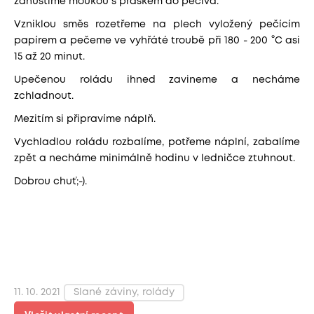
zahustíme moukou s práškem do pečiva.
Vzniklou směs rozetřeme na plech vyložený pečícím
papírem a pečeme ve vyhřáté troubě při 180 - 200 °C asi
15 až 20 minut.
Upečenou roládu ihned zavineme a necháme
zchladnout.
Mezitím si připravíme náplň.
Vychladlou roládu rozbalíme, potřeme náplní, zabalíme
zpět a necháme minimálně hodinu v ledničce ztuhnout.
Dobrou chuť;-).
11. 10. 2021
Slané záviny, rolády