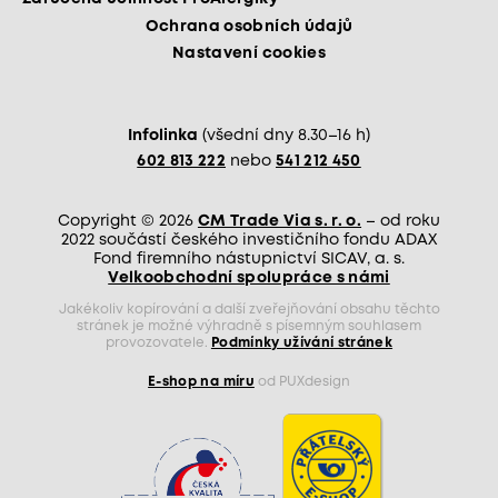
Ochrana osobních údajů
Nastavení cookies
Infolinka
(všední dny 8.30–16 h)
602 813 222
nebo
541 212 450
Copyright © 2026
CM Trade Via s. r. o.
– od roku
2022 součástí českého investičního fondu ADAX
Fond firemního nástupnictví SICAV, a. s.
Velkoobchodní spolupráce s námi
Jakékoliv kopírování a další zveřejňování obsahu těchto
stránek je možné výhradně s písemným souhlasem
provozovatele.
Podmínky užívání stránek
E-shop na míru
od PUXdesign