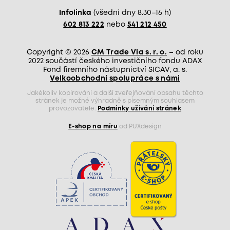
Infolinka
(všední dny 8.30–16 h)
602 813 222
nebo
541 212 450
Copyright © 2026
CM Trade Via s. r. o.
– od roku
2022 součástí českého investičního fondu ADAX
Fond firemního nástupnictví SICAV, a. s.
Velkoobchodní spolupráce s námi
Jakékoliv kopírování a další zveřejňování obsahu těchto
stránek je možné výhradně s písemným souhlasem
provozovatele.
Podmínky užívání stránek
E-shop na míru
od PUXdesign