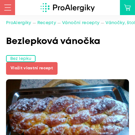
ProAlergiky
Recepty
Vánoční recepty
Vánočky, što
Bezlepková vánočka
Bez lepku
Vložit vlastní recept