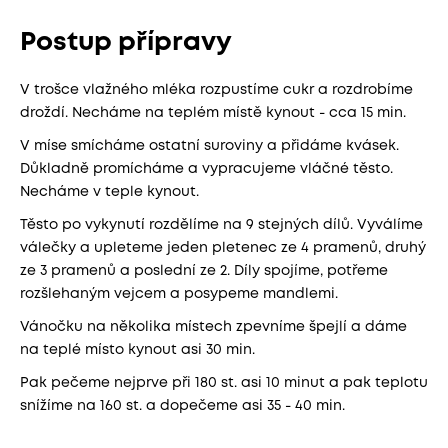
Postup přípravy
V trošce vlažného mléka rozpustíme cukr a rozdrobíme
droždí. Necháme na teplém místě kynout - cca 15 min.
V míse smícháme ostatní suroviny a přidáme kvásek.
Důkladně promícháme a vypracujeme vláčné těsto.
Necháme v teple kynout.
Těsto po vykynutí rozdělíme na 9 stejných dílů. Vyválíme
válečky a upleteme jeden pletenec ze 4 pramenů, druhý
ze 3 pramenů a poslední ze 2. Díly spojíme, potřeme
rozšlehaným vejcem a posypeme mandlemi.
Vánočku na několika místech zpevníme špejlí a dáme
na teplé místo kynout asi 30 min.
Pak pečeme nejprve při 180 st. asi 10 minut a pak teplotu
snížíme na 160 st. a dopečeme asi 35 - 40 min.