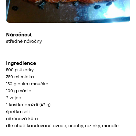
Náročnost
středně náročný
Ingredience
500 g Jizerky
350 ml mléka
150 g cukru moučka
100 g másla
2 vejce
1 kostka droždí (42 g)
špetka soli
citrónová kůra
dle chuti kandované ovoce, ořechy, rozinky, mandle