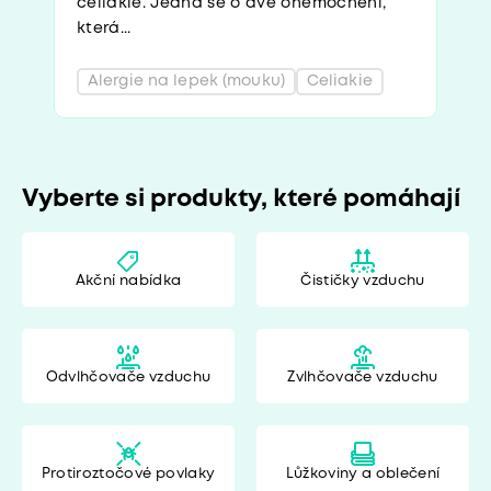
celiakie. Jedná se o dvě onemocnění,
která...
Alergie na lepek (mouku)
Celiakie
Vyberte si produkty, které pomáhají
Akční nabídka
Čističky vzduchu
Odvlhčovače vzduchu
Zvlhčovače vzduchu
Protiroztočové povlaky
Lůžkoviny a oblečení