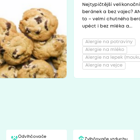
Nejtypičtější velikonočn
beránek a bez vajec? AN
to – velmi chutného ber
upéct i bez mléka a...
Alergie na potraviny
Alergie na mléko
Alergie na lepek (mouku
Alergie na vejce
Odvlhčovače
Zvlhčovače vzduchu