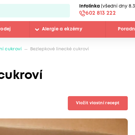
Infolinka
(všední dny 8.3
602 813 222
rodej
Alergie a ekzémy
Porad
í cukroví
Bezlepkové linecké cukroví
cukroví
Vložit vlastní recept