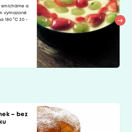
ny smícháme a
em vymazané
a 180 °C 30 -
nek – bez
ku