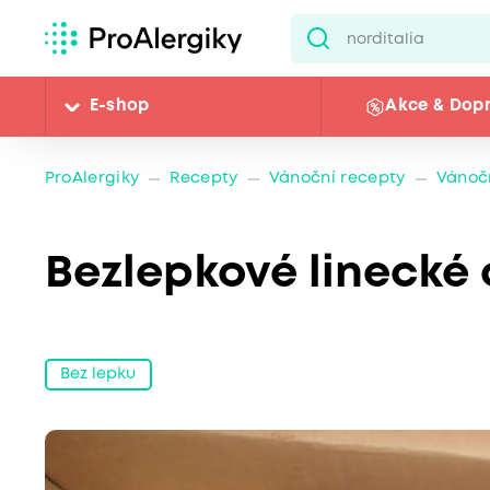
E-shop
Akce & Dop
ProAlergiky
Recepty
Vánoční recepty
Vánočn
Bezlepkové linecké 
Bez lepku