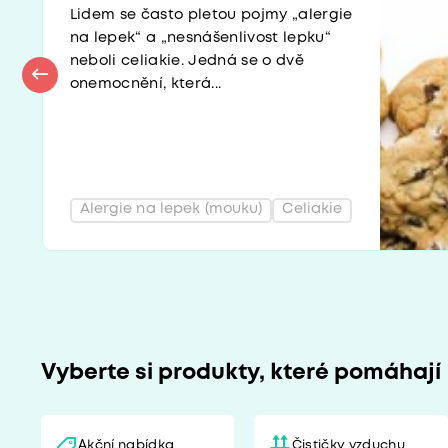
Lidem se často pletou pojmy „alergie
na lepek“ a „nesnášenlivost lepku“
neboli celiakie. Jedná se o dvě
onemocnění, která...
Alergie na lepek (mouku)
Celiakie
Vyberte si produkty, které pomáhají
Akční nabídka
Čističky vzduchu