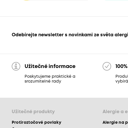
Odebírejte newsletter s novinkami ze světa alerg
Užitečné informace
100%
Poskytujeme praktické a
Produ
srozumitelné rady
vybír
Užitečné produkty
Alergie a 
Protiroztočové povlaky
Alergie na p