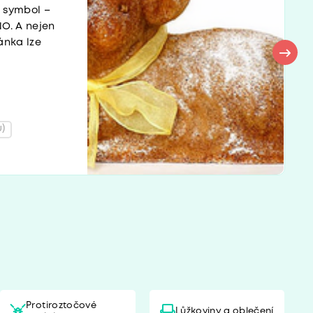
í symbol –
O. A nejen
ánka lze
)
Protiroztočové
Lůžkoviny a oblečení