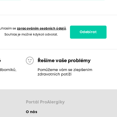
uhlasím se
zpracováním osobních údajů
.
Odebírat
Souhlas je možné kdykoli odvolat.
ě
Řešíme vaše problémy
dborníků,
Pomůžeme vám se zlepšením
zdravotních potíží
Portál ProAlergiky
O nás