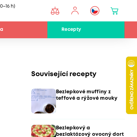
0–16 h)
na
Recepty
Související recepty
Bezlepkové muffiny z
teffové a rýžové mouky
Bezlepkový a
bezlaktózový ovocný dort