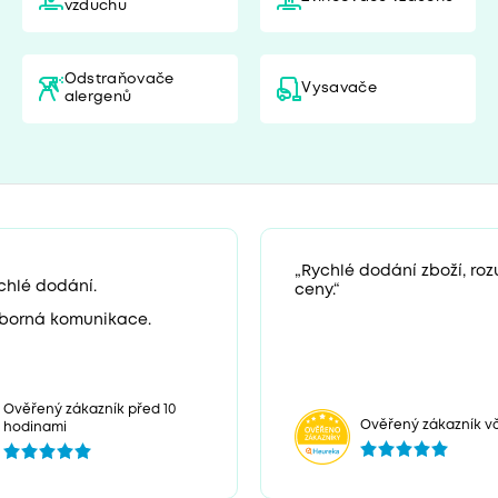
vzduchu
Odstraňovače
Vysavače
alergenů
„Rychlé dodání zboží, ro
chlé dodání.
ceny.“
borná komunikace.
Ověřený zákazník před 10
Ověřený zákazník v
hodinami