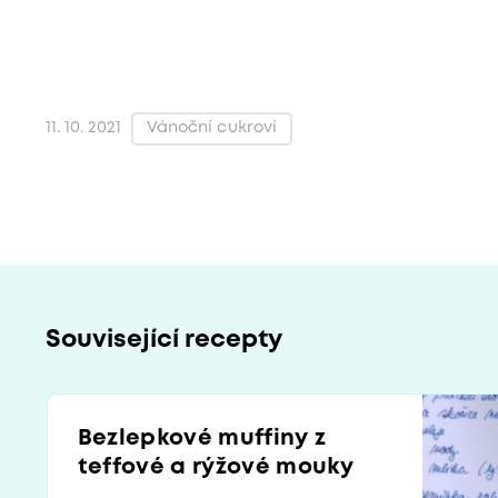
Vánoční cukroví
11. 10. 2021
Související recepty
Bezlepkové muffiny z
teffové a rýžové mouky