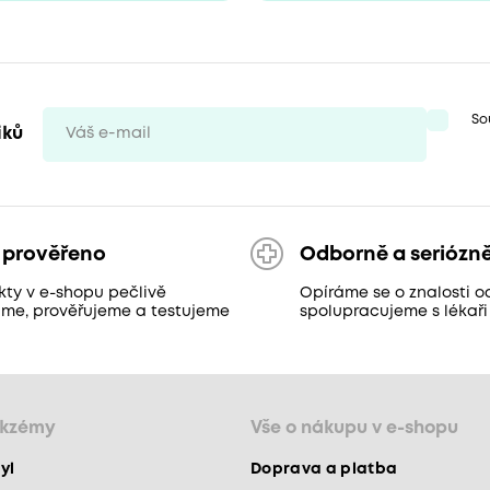
So
iků
 prověřeno
Odborně a seriózn
kty v e-shopu pečlivě
Opíráme se o znalosti o
áme, prověřujeme a testujeme
spolupracujeme s lékaři
ekzémy
Vše o nákupu v e-shopu
yl
Doprava a platba