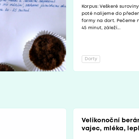
Korpus: Veškeré surovi
poté nalijeme do před
formy na dort. Pečeme n
45 minut, záleží...
Dorty
Velikonoční berá
vajec, mléka, lep