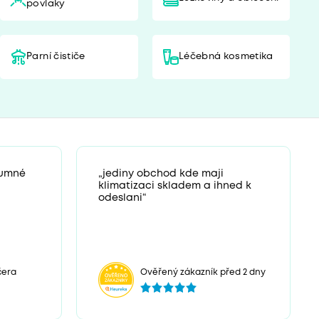
povlaky
Parní čističe
Léčebná kosmetika
zumné
„jediny obchod kde maji
klimatizaci skladem a ihned k
odeslani“
čera
Ověřený zákazník před 2 dny