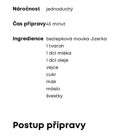
Náročnost
jednoduchý
Čas přípravy
45 minut
Ingredience
bezlepková mouka Jizerka
1 tvaroh
1 dcl mléka
1 dcl oleje
vejce
cukr
mák
máslo
švestky
Postup přípravy