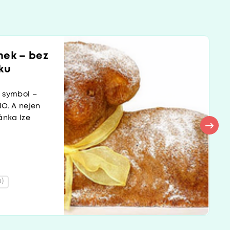
nek – bez
ku
í symbol –
O. A nejen
ánka lze
)