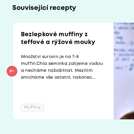
Související recepty
Bezlepkové muffiny z
teffové a rýžové mouky
Množství surovin je na 7-8
muffin.Chia semínka zalijeme vodou
a necháme nabobtnat. Mezitím
smícháme vše ostatní, nakonec...
Muffiny