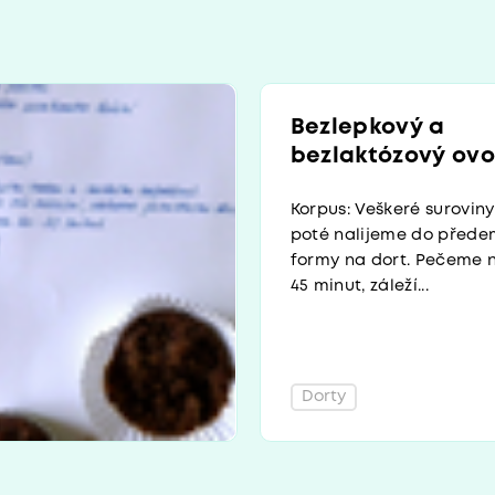
Bezlepkový a
bezlaktózový ovo
Korpus: Veškeré surovi
poté nalijeme do před
formy na dort. Pečeme n
45 minut, záleží...
Dorty