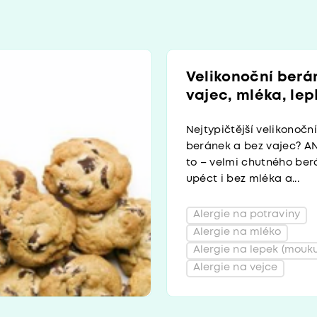
Velikonoční berá
vajec, mléka, lep
Nejtypičtější velikonočn
beránek a bez vajec? AN
to – velmi chutného ber
upéct i bez mléka a...
Alergie na potraviny
Alergie na mléko
Alergie na lepek (mouku
Alergie na vejce