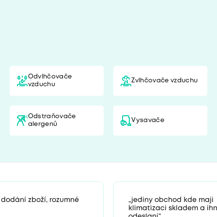
Odvlhčovače
Zvlhčovače vzduchu
vzduchu
Odstraňovače
Vysavače
alergenů
 dodání zboží, rozumné
„jediny obchod kde maji
klimatizaci skladem a ih
odeslani“