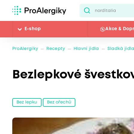
E-shop
Akce & Dop
ProAlergiky
Recepty
Hlavní jídla
Sladká jídl
Bezlepkové švestko
Bez lepku
Bez ořechů