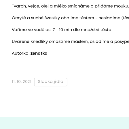
Tvaroh, vejce, olej a mléko smícháme a přidáme mouku.
Omyté a suché švestky obalíme těstem - nesladíme (těst
Vaříme ve vodě asi 7 - 10 min dle množství těsta.
Uvařené knedlíky omastíme máslem, osladíme a posy
Autorka:
zenatka
Sladká jídla
11. 10. 2021