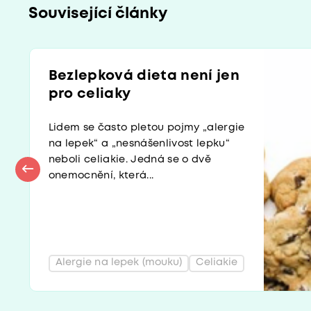
Související články
Bezlepková dieta není jen
pro celiaky
Lidem se často pletou pojmy „alergie
na lepek“ a „nesnášenlivost lepku“
neboli celiakie. Jedná se o dvě
onemocnění, která...
Alergie na lepek (mouku)
Celiakie