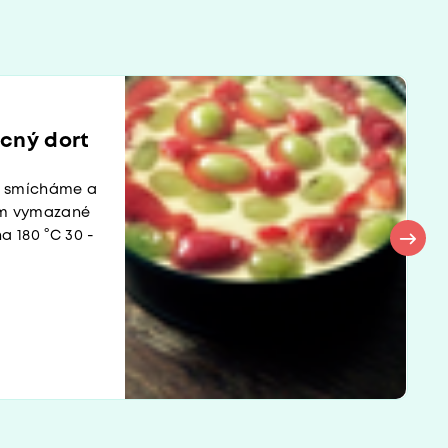
cný dort
ny smícháme a
em vymazané
a 180 °C 30 -