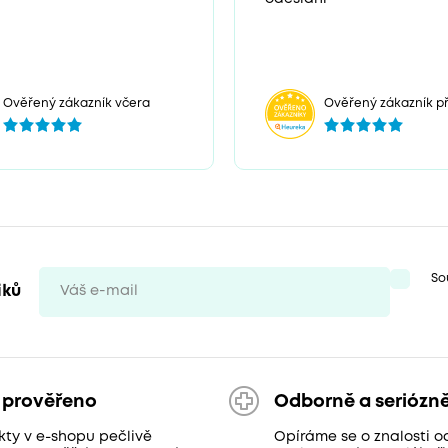
Ověřený zákazník včera
Ověřený zákazník př
So
iků
 prověřeno
Odborně a seriózn
kty v e-shopu pečlivě
Opíráme se o znalosti o