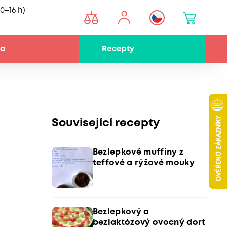
0–16 h)
na
Recepty
Související recepty
Bezlepkové muffiny z
teffové a rýžové mouky
Bezlepkový a
bezlaktózový ovocný dort