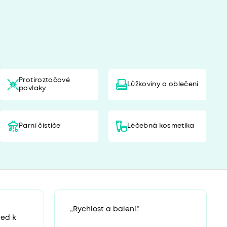
Protiroztočové
Lůžkoviny a oblečení
povlaky
Parní čističe
Léčebná kosmetika
„Rychlost a balení.“
ned k