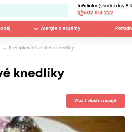
Infolinka
(všední dny 8.3
602 813 222
rodej
Alergie a ekzémy
Porad
a
Bezlepkové švestkové knedlíky
vé knedlíky
Vložit vlastní recept