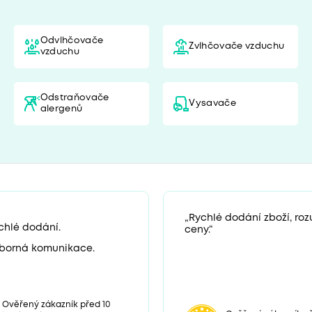
Odvlhčovače
Zvlhčovače vzduchu
vzduchu
Odstraňovače
Vysavače
alergenů
„Rychlé dodání zboží, ro
chlé dodání.
ceny.“
borná komunikace.
Ověřený zákazník před 10