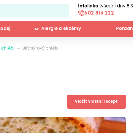
Infolinka
(všední dny 8.3
602 813 222
rodej
Alergie a ekzémy
Porad
 chléb
Bílý sýrový chléb
Vložit vlastní recept