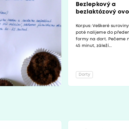
Bezlepkový a
bezlaktózový ovo
Korpus: Veškeré surovi
poté nalijeme do před
formy na dort. Pečeme n
45 minut, záleží...
Dorty