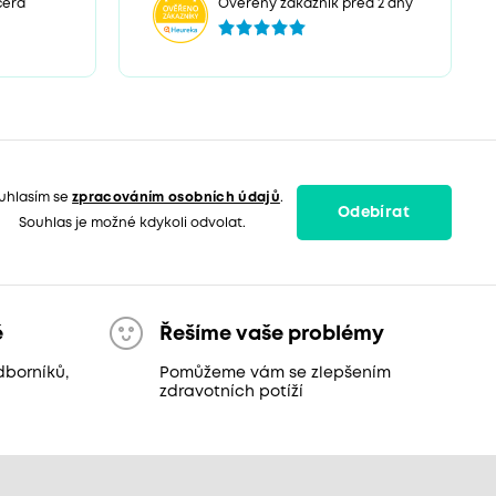
čera
Ověřený zákazník před 2 dny
uhlasím se
zpracováním osobních údajů
.
Odebírat
Souhlas je možné kdykoli odvolat.
ě
Řešíme vaše problémy
dborníků,
Pomůžeme vám se zlepšením
zdravotních potíží