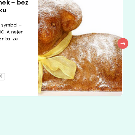
nek – bez
ku
í symbol –
O. A nejen
ánka lze
)