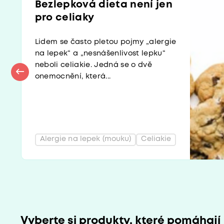
Bezlepková dieta není jen
pro celiaky
Lidem se často pletou pojmy „alergie
na lepek“ a „nesnášenlivost lepku“
neboli celiakie. Jedná se o dvě
onemocnění, která...
Alergie na lepek (mouku)
Celiakie
Vyberte si produkty, které pomáhají