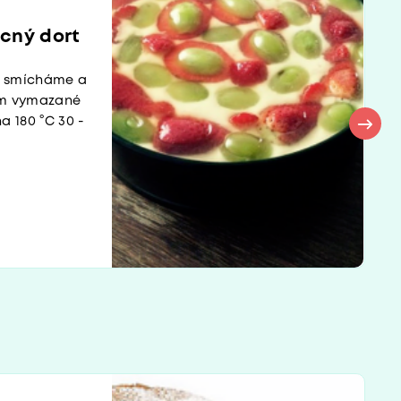
cný dort
ny smícháme a
em vymazané
a 180 °C 30 -