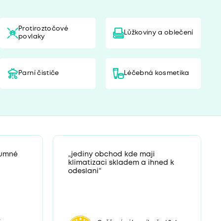
Protiroztočové
Lůžkoviny a oblečení
povlaky
Parní čističe
Léčebná kosmetika
zumné
„jediny obchod kde maji
klimatizaci skladem a ihned k
odeslani“