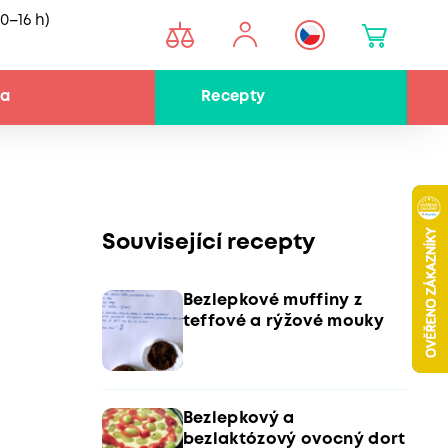
0–16 h)
na
Recepty
Související recepty
Bezlepkové muffiny z
teffové a rýžové mouky
Bezlepkový a
bezlaktózový ovocný dort