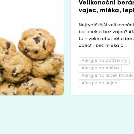
Velikonoční berá
vajec, mléka, lep
Nejtypičtější velikonočn
beránek a bez vajec? AN
to – velmi chutného ber
upéct i bez mléka a...
Alergie na potraviny
Alergie na mléko
Alergie na lepek (mouku
Alergie na vejce