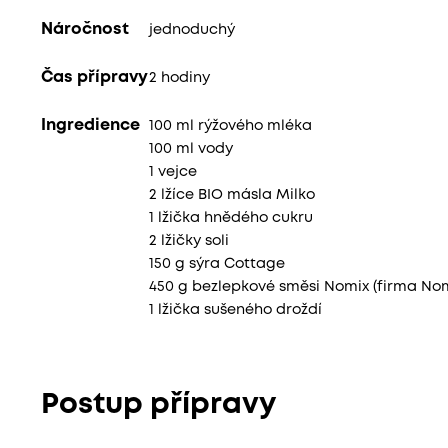
Náročnost
jednoduchý
Čas přípravy
2 hodiny
Ingredience
100 ml rýžového mléka
100 ml vody
1 vejce
2 lžíce BIO másla Milko
1 lžička hnědého cukru
2 lžičky soli
150 g sýra Cottage
450 g bezlepkové směsi Nomix (firma Nom
1 lžička sušeného droždí
Postup přípravy