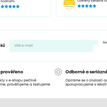
Ověřený zákazník v
hodinami
So
iků
 prověřeno
Odborně a seriózn
kty v e-shopu pečlivě
Opíráme se o znalosti o
áme, prověřujeme a testujeme
spolupracujeme s lékaři