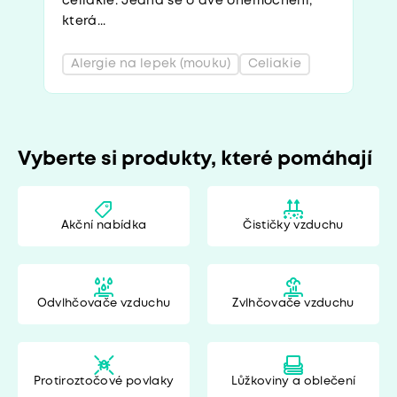
celiakie. Jedná se o dvě onemocnění,
která...
Alergie na lepek (mouku)
Celiakie
Vyberte si produkty, které pomáhají
Akční nabídka
Čističky vzduchu
Odvlhčovače vzduchu
Zvlhčovače vzduchu
Protiroztočové povlaky
Lůžkoviny a oblečení