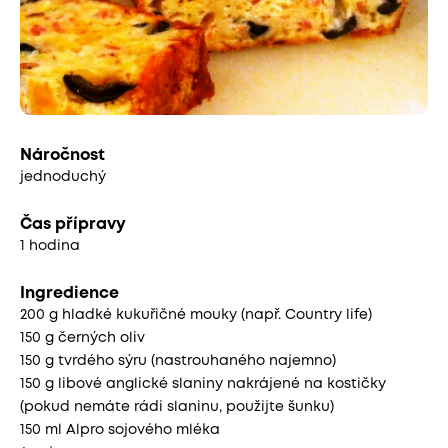
Náročnost
jednoduchý
Čas přípravy
1 hodina
Ingredience
200 g hladké kukuřičné mouky (např. Country life)
150 g černých oliv
150 g tvrdého sýru (nastrouhaného najemno)
150 g libové anglické slaniny nakrájené na kostičky
(pokud nemáte rádi slaninu, použijte šunku)
150 ml Alpro sojového mléka