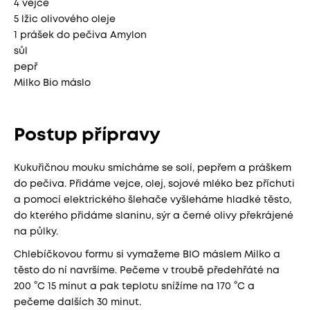
4 vejce
5 lžic olivového oleje
1 prášek do pečiva Amylon
sůl
pepř
Milko Bio máslo
Postup přípravy
Kukuřičnou mouku smícháme se solí, pepřem a práškem
do pečiva. Přidáme vejce, olej, sojové mléko bez příchuti
a pomocí elektrického šlehače vyšleháme hladké těsto,
do kterého přidáme slaninu, sýr a černé olivy překrájené
na půlky.
Chlebíčkovou formu si vymažeme BIO máslem Milko a
těsto do ní navršíme. Pečeme v troubě předehřáté na
200 °C 15 minut a pak teplotu snížíme na 170 °C a
pečeme dalších 30 minut.