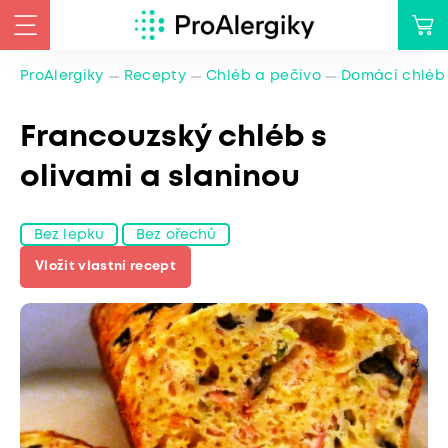
ProAlergiky
Recepty
Chléb a pečivo
Domácí chléb
Francouzský chléb s
olivami a slaninou
Bez lepku
Bez ořechů
Vložit vlastní recept