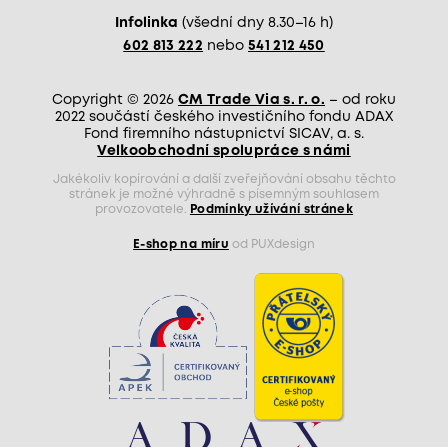
Infolinka
(všední dny 8.30–16 h)
602 813 222
nebo
541 212 450
Copyright © 2026
CM Trade Via s. r. o.
– od roku
2022 součástí českého investičního fondu ADAX
Fond firemního nástupnictví SICAV, a. s.
Velkoobchodní spolupráce s námi
Jakékoliv kopírování a další zveřejňování obsahu těchto
stránek je možné výhradně s písemným souhlasem
provozovatele.
Podmínky užívání stránek
E-shop na míru
od PUXdesign