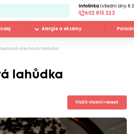
Infolinka
(všední dny 8.3
602 813 222
rodej
Alergie a ekzémy
Porad
zlepková ořechová lahůdka
vá lahůdka
Vložit vlastní recept