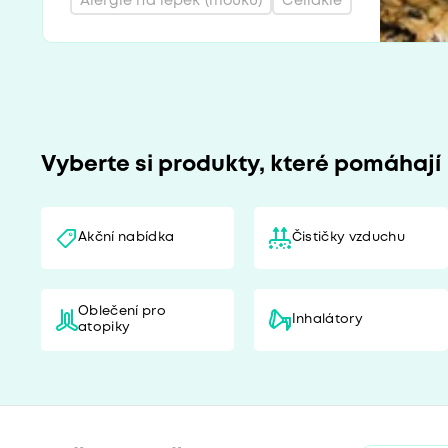
Alergie na lepek (mouku)
Celiakie
Vyberte si produkty, které pomáhají
Akční nabídka
Čističky vzduchu
Oblečení pro
Inhalátory
atopiky