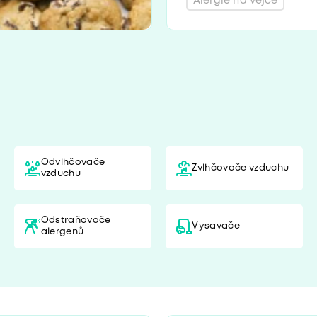
Alergie na vejce
Odvlhčovače
Zvlhčovače vzduchu
vzduchu
Odstraňovače
Vysavače
alergenů