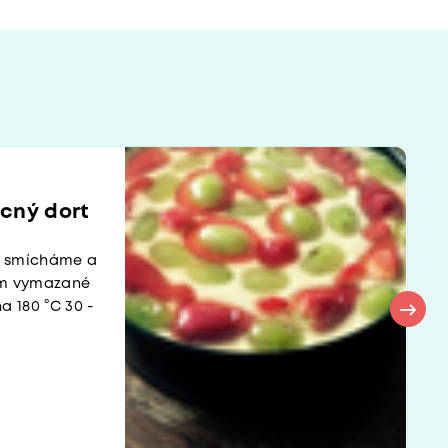
cný dort
ny smícháme a
em vymazané
a 180 °C 30 -