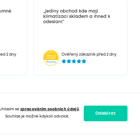
zumné
„jediny obchod kde maji
klimatizaci skladem a ihned k
odeslani“
ed 2 dny
Ověřený zákazník před 2 dny
uhlasím se
zpracováním osobních údajů
.
Odebírat
Souhlas je možné kdykoli odvolat.