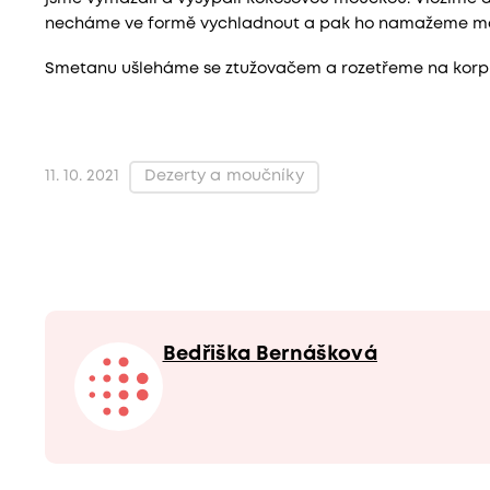
necháme ve formě vychladnout a pak ho namažeme marm
Smetanu ušleháme se ztužovačem a rozetřeme na korpus
Dezerty a moučníky
11. 10. 2021
Bedřiška Bernášková